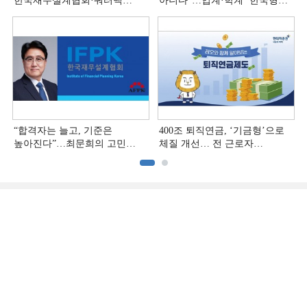
한국재무설계협회·쿼터백
아니다”…업계·학계 ‘한국형
'베러웰스'로 생태계 구축
재무설계’ 논의 본격화
“합격자는 늘고, 기준은
400조 퇴직연금, ‘기금형’으로
높아진다”…최문희의 고민
체질 개선… 전 근로자
깊어지는 재무설계 시장
대상으로 확대