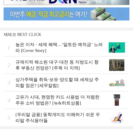
재테크 BEST CLICK
높은 이자 · 세제 혜택…‘알토란 예적금’ 노려
1
라 [Cover Story]
규제지역 해소된 대구·대전 등 지방도시 향
2
후 부동산 전망은? [주목 이 지역]
상가주택을 취득·보유·양도할 때 세제상 주
3
의할 점은? [세무칼럼]
고유가 시대, 현명한 카드 사용법 더 저렴한
4
주유 소비 방법은? [뉴&히트상품]
[우리말 금융] 동학개미도 이해하기 쉬운 우
5
리말 주식용어들