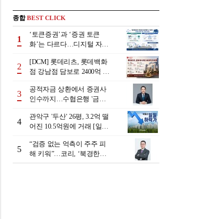
종합
BEST CLICK
‘토큰증권’과 ‘증권 토큰
1
화’는 다르다…디지털 자본
시장 다음 단계는
[DCM] 롯데리츠, 롯데백화
2
점 강남점 담보로 2400억 조
달…단기채 차환
공적자금 상환에서 증권사
3
인수까지…수협은행 '금융
그룹화' 25년 여정 [수협은
관악구 '두산' 26평, 3.2억 떨
행 금융그룹의 꿈①]
4
어진 10.5억원에 거래 [일일
하락가]
“검증 없는 억측이 주주 피
5
해 키워”…코리, ‘북경한미
미수채권 논란’ 정면 반박