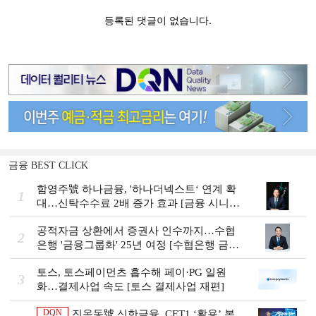
금융 BEST CLICK
함영주號 하나금융, '하나더넥스트‘ 연계 확
1
대…신탁수수료 2배 증가 효과 [금융 시니어
비즈니스 돋보기]
공적자금 상환에서 증권사 인수까지…수협
2
은행 '금융그룹화' 25년 여정 [수협은행 금융
그룹의 꿈①]
토스, 토스페이먼츠 흡수해 페이·PG 일원
3
화…결제사업 속도 [토스 결제사업 재편]
DQN
진옥동號 신한금융, CET1 ‘활용’ 본