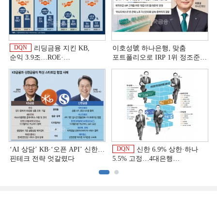
DQN
리딩금융 지킨 KB,
이호성號 하나은행, 맞춤
순익 3.9조…ROE·
포트폴리오로 IRP 1위 정조준
비용효율성까지 선두 [2026
[은행권 연금 방어전]
이
상반기 금융 리그테이블]
DQN
‘AI 상담’ KB·‘오픈 API’ 신한…
신한 6.9% 상한·하나
핀테크 전략 엇갈렸다
5.5% 고정…4대은행
중금리대출 승부수
이