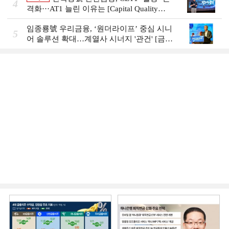
4
격화···AT1 늘린 이유는 [Capital Quality
Review]
임종룡號 우리금융, ‘원더라이프’ 중심 시니
5
어 솔루션 확대…계열사 시너지 '관건' [금융
시니어 비즈니스 돋보기]