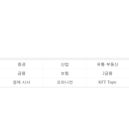
증권
산업
유통·부동산
금융
보험
2금융
경제·시사
오피니언
KFT Topic
전체서비스
Copyrightⓒ
한국금융신문 All Rights Reserved.