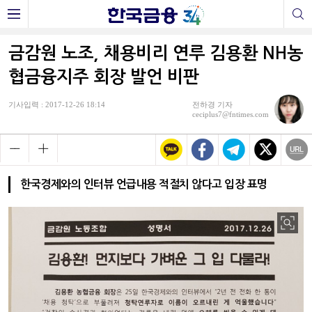
금감원 노조, 채용비리 연루 김용환 NH농
협금융지주 회장 발언 비판
기사입력 : 2017-12-26 18:14
전하경 기자
ceciplus7@fntimes.com
한국경제와의 인터뷰 언급내용 적절치 않다고 입장 표명