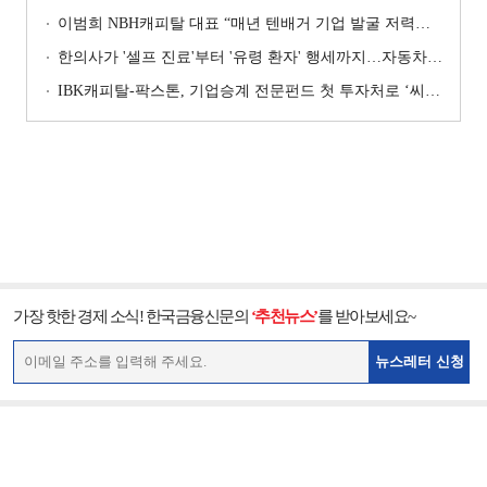
이범희 NBH캐피탈 대표 “매년 텐배거 기업 발굴 저력…올해 ROE 20% 목표”
한의사가 '셀프 진료'부터 '유령 환자' 행세까지…자동차보험 악용 심각 [경상환자 8주룰 도입 초읽기]
IBK캐피탈-팍스톤, 기업승계 전문펀드 첫 투자처로 ‘씨엠디기술단’ 낙점 [캐피탈사 돋보기]
가장 핫한 경제 소식! 한국금융신문의
‘추천뉴스’
를 받아보세요~
뉴스레터 신청