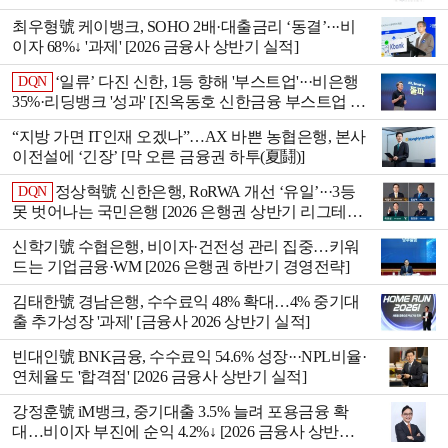
최우형號 케이뱅크, SOHO 2배·대출금리 ‘동결’···비
이자 68%↓ '과제' [2026 금융사 상반기 실적]
‘일류’ 다진 신한, 1등 향해 '부스트업'···비은행
DQN
35%·리딩뱅크 '성과' [진옥동호 신한금융 부스트업 점
검]
“지방 가면 IT인재 오겠나”…AX 바쁜 농협은행, 본사
이전설에 ‘긴장’ [막 오른 금융권 하투(夏鬪)]
정상혁號 신한은행, RoRWA 개선 ‘유일’···3등
DQN
못 벗어나는 국민은행 [2026 은행권 상반기 리그테이
블]
신학기號 수협은행, 비이자·건전성 관리 집중…키워
드는 기업금융·WM [2026 은행권 하반기 경영전략]
김태한號 경남은행, 수수료익 48% 확대…4% 중기대
출 추가성장 '과제' [금융사 2026 상반기 실적]
빈대인號 BNK금융, 수수료익 54.6% 성장···NPL비율·
연체율도 '합격점' [2026 금융사 상반기 실적]
강정훈號 iM뱅크, 중기대출 3.5% 늘려 포용금융 확
대…비이자 부진에 순익 4.2%↓ [2026 금융사 상반기