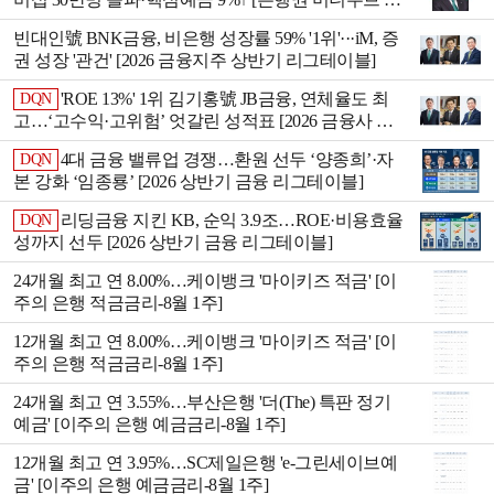
응 전략]
빈대인號 BNK금융, 비은행 성장률 59% '1위'···iM, 증
권 성장 '관건' [2026 금융지주 상반기 리그테이블]
'ROE 13%' 1위 김기홍號 JB금융, 연체율도 최
DQN
고…‘고수익·고위험’ 엇갈린 성적표 [2026 금융사 상
반기 리그테이블]
4대 금융 밸류업 경쟁…환원 선두 ‘양종희ʼ·자
DQN
본 강화 ‘임종룡ʼ [2026 상반기 금융 리그테이블]
리딩금융 지킨 KB, 순익 3.9조…ROE·비용효율
DQN
성까지 선두 [2026 상반기 금융 리그테이블]
24개월 최고 연 8.00%…케이뱅크 '마이키즈 적금' [이
주의 은행 적금금리-8월 1주]
12개월 최고 연 8.00%…케이뱅크 '마이키즈 적금' [이
주의 은행 적금금리-8월 1주]
24개월 최고 연 3.55%…부산은행 '더(The) 특판 정기
예금' [이주의 은행 예금금리-8월 1주]
12개월 최고 연 3.95%…SC제일은행 'e-그린세이브예
금' [이주의 은행 예금금리-8월 1주]