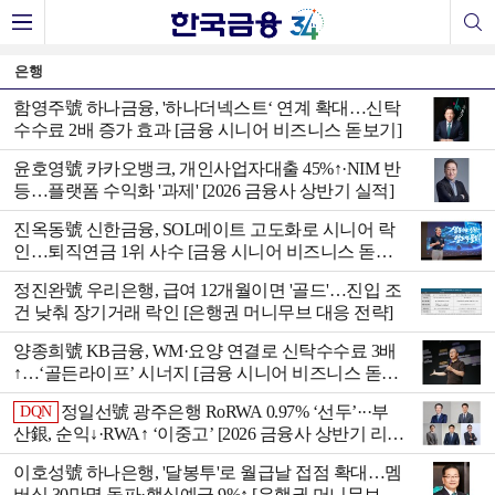
은행
함영주號 하나금융, '하나더넥스트‘ 연계 확대…신탁
수수료 2배 증가 효과 [금융 시니어 비즈니스 돋보기]
윤호영號 카카오뱅크, 개인사업자대출 45%↑·NIM 반
등…플랫폼 수익화 '과제' [2026 금융사 상반기 실적]
진옥동號 신한금융, SOL메이트 고도화로 시니어 락
인…퇴직연금 1위 사수 [금융 시니어 비즈니스 돋보
기]
정진완號 우리은행, 급여 12개월이면 '골드'…진입 조
건 낮춰 장기거래 락인 [은행권 머니무브 대응 전략]
양종희號 KB금융, WM·요양 연결로 신탁수수료 3배
↑…‘골든라이프’ 시너지 [금융 시니어 비즈니스 돋보
기]
정일선號 광주은행 RoRWA 0.97% ‘선두’···부
DQN
산銀, 순익↓·RWA↑ ‘이중고’ [2026 금융사 상반기 리그
테이블]
이호성號 하나은행, '달봉투'로 월급날 접점 확대…멤
버십 30만명 돌파·핵심예금 9%↑ [은행권 머니무브 대