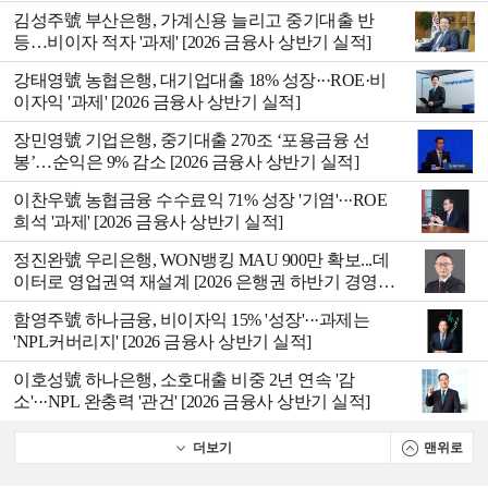
실적]
김성주號 부산은행, 가계신용 늘리고 중기대출 반
등…비이자 적자 '과제' [2026 금융사 상반기 실적]
강태영號 농협은행, 대기업대출 18% 성장···ROE·비
이자익 '과제' [2026 금융사 상반기 실적]
장민영號 기업은행, 중기대출 270조 ‘포용금융 선
봉’…순익은 9% 감소 [2026 금융사 상반기 실적]
이찬우號 농협금융 수수료익 71% 성장 '기염'···ROE
희석 '과제' [2026 금융사 상반기 실적]
정진완號 우리은행, WON뱅킹 MAU 900만 확보...데
이터로 영업권역 재설계 [2026 은행권 하반기 경영전
략]
함영주號 하나금융, 비이자익 15% '성장'···과제는
'NPL커버리지' [2026 금융사 상반기 실적]
이호성號 하나은행, 소호대출 비중 2년 연속 '감
소'···NPL 완충력 '관건' [2026 금융사 상반기 실적]
더보기
맨위로