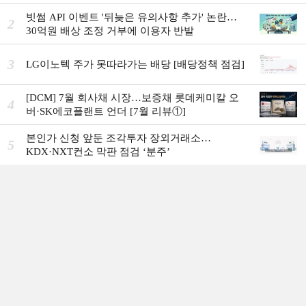
빗썸 API 이벤트 '뒤늦은 유의사항 추가' 논란…
2
30억원 배상 조정 거부에 이용자 반발
3
LG이노텍 주가 못따라가는 배당 [배당정책 점검]
[DCM] 7월 회사채 시장…보증채 롯데케미칼 오
4
버·SK에코플랜트 언더 [7월 리뷰①]
본인가 신청 앞둔 조각투자 장외거래소…
5
KDX·NXT컨소 막판 점검 ‘분주’