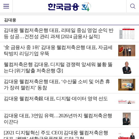
김대웅
김대웅 웰컴저축은행 대표, 리테일 중심 영업 순익 반
등 성공…건전성 관리 과제 [2024 금융사 실적]
'全 금융사 중 1위' 김대웅 웰컴저축은행 대표, 자금세
탁방지 리딩기업 우뚝
웰컴저축은행 김대웅, 디지털 경쟁력 앞세워 불황 뚫
는다 [위기탈출 저축은행 ③]
김대웅 웰컴저축은행 대표, ‘수산물 소비 및 어촌 휴
가 장려 챌린지’ 동참
김대웅 웰컴저축銀 대표, 디지털·데이터 영역 선도
김대웅 대표, 3연임 유력…2026년까지 웰컴저축은행
이끈다
[2021 디지털혁신 주도 CEO] 김대웅 웰컴저축은행
대표, ‘웰뱅’ 생활금융플랫폼 도약 구현