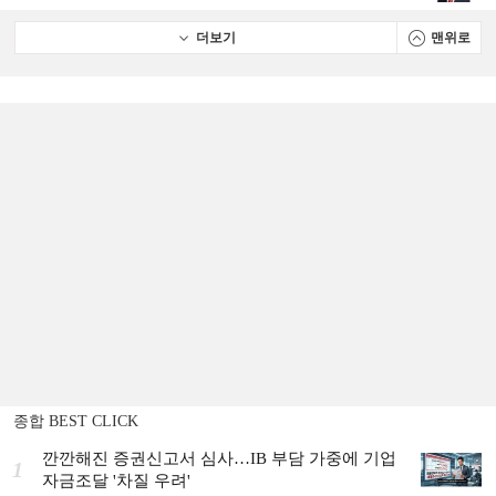
더보기
맨위로
종합 BEST CLICK
깐깐해진 증권신고서 심사…IB 부담 가중에 기업
1
자금조달 '차질 우려'