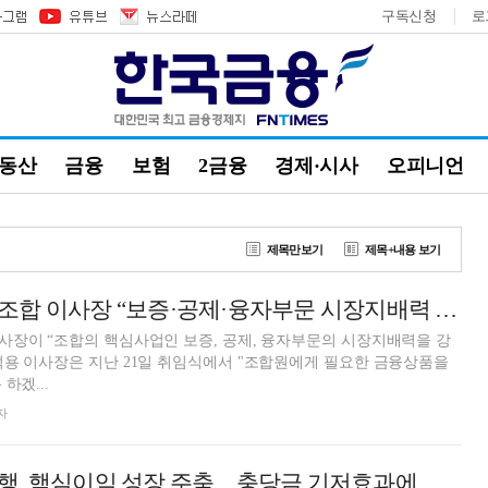
구독신청
로
부동산
금융
보험
2금융
경제·시사
오피니언
제목만보기
제목+내용 보기
이석용 건설공제조합 이사장 “보증·공제·융자부문 시장지배력 강화할 것”
사장이 “조합의 핵심사업인 보증, 공제, 융자부문의 시장지배력을 강
용 이사장은 지난 21일 취임식에서 "조합원에게 필요한 금융상품을
하겠...
자
이석용號 농협은행, 핵심이익 성장 주춤…충당금 기저효과에 순익 방어 성공 [금융사 2024 3분기 실적]