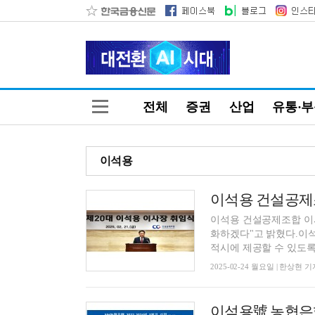
전체
증권
산업
유통·
이석용
이석용 건설공제조합 이
화하겠다"고 밝혔다.이석
적시에 제공할 수 있도록 
2025-02-24 월요일 | 한상현 기