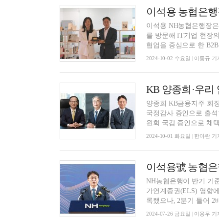
이석용 농협은행
이석용 NH농협은행장은
를 방문해 IT기업 현장의 현안과 애로사항
협업을 중심으로 한 B2B.
2024-10-02 수요일 | 이동규 기
양종희 KB금융지주 회장
국정감사 증인으로 출석한
원회 국감 증인으로 채택됐
2024-10-01 화요일 | 한아란 기
NH농협은행이 반기 기준
가연계증권(ELS) 영향
록했으나, 2분기 들어 2배
2024-07-26 금요일 | 이용우 기