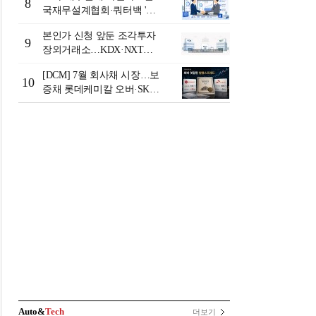
8
국재무설계협회·쿼터백 '베
러웰스'로 생태계 구축
본인가 신청 앞둔 조각투자
9
장외거래소…KDX·NXT컨
소 막판 점검 ‘분주’
[DCM] 7월 회사채 시장…보
10
증채 롯데케미칼 오버·SK에
코플랜트 언더 [7월 리뷰①]
Auto&
Tech
더보기