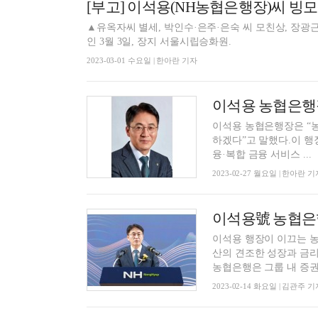
[부고] 이석용(NH농협은행장)씨 빙
▲유옥자씨 별세, 박인수·은주·은숙 씨 모친상, 장광근
인 3월 3일, 장지 서울시립승화원.
2023-03-01 수요일 | 한아란 기자
이석용 농협은행장
이석용 농협은행장은 “농
하겠다”고 말했다.이 행
융·복합 금융 서비스 ...
2023-02-27 월요일 | 한아란 기
이석용 행장이 이끄는 농
산의 견조한 성장과 금리
농협은행은 그룹 내 증권 등
2023-02-14 화요일 | 김관주 기