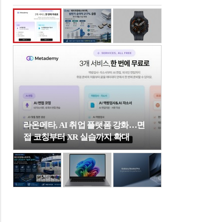
라온메타, AI 취업 플랫폼 강화…면
접 코칭부터 XR 실습까지 확대