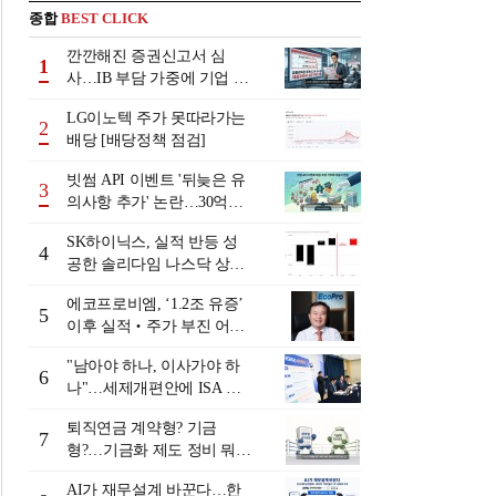
종합
BEST CLICK
깐깐해진 증권신고서 심
1
사…IB 부담 가중에 기업 자
금조달 '차질 우려'
LG이노텍 주가 못따라가는
2
배당 [배당정책 점검]
빗썸 API 이벤트 '뒤늦은 유
3
의사항 추가' 논란…30억원
배상 조정 거부에 이용자 반
SK하이닉스, 실적 반등 성
발
4
공한 솔리다임 나스닥 상장
검토
에코프로비엠, ‘1.2조 유증’
5
이후 실적‧주가 부진 어쩌
나
"남아야 하나, 이사가야 하
6
나"…세제개편안에 ISA 투
자자 셈법 복잡
퇴직연금 계약형? 기금
7
형?…기금화 제도 정비 뭐길
래 [기금형 퇴직연금 추진
AI가 재무설계 바꾼다…한
(상)]