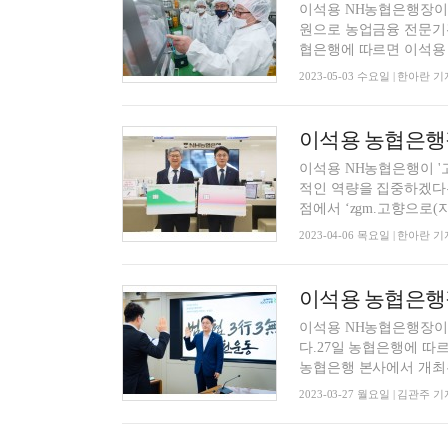
이석용 NH농협은행장이
원으로 농업금융 전문기
협은행에 따르면 이석용 행
2023-05-03 수요일 | 한아란 기
이석용 NH농협은행이 '
적인 역량을 집중하겠다는
점에서 ‘zgm.고향으로(지금
2023-04-06 목요일 | 한아란 기
이석용 농협은행
이석용 NH농협은행장이
다.27일 농협은행에 따
농협은행 본사에서 개최된 
2023-03-27 월요일 | 김관주 기