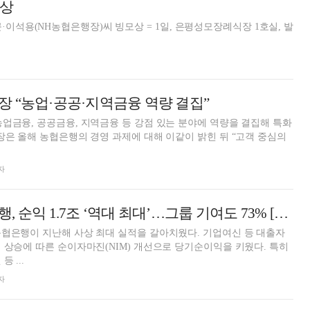
모상
·이석용(NH농협은행장)씨 빙모상 = 1일, 은평성모장례식장 1호실, 발
 “농업·공공·지역금융 역량 결집”
업금융, 공공금융, 지역금융 등 강점 있는 분야에 역량을 결집해 특화
장은 올해 농협은행의 경영 과제에 대해 이같이 밝힌 뒤 “고객 중심의
자
이석용號 농협은행, 순익 1.7조 ‘역대 최대’…그룹 기여도 73% [금융사 2022 실적]
협은행이 지난해 사상 최대 실적을 갈아치웠다. 기업여신 등 대출자
 상승에 따른 순이자마진(NIM) 개선으로 당기순이익을 키웠다. 특히
 ...
자