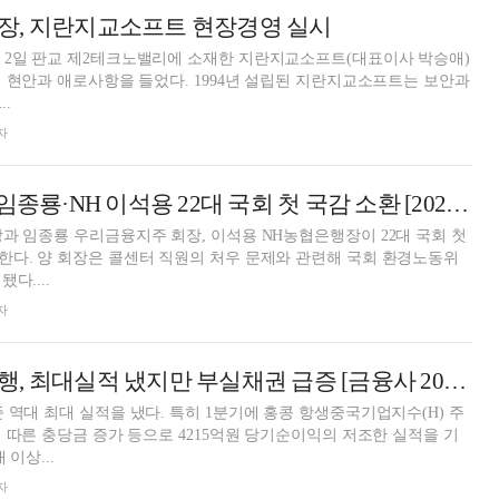
장, 지란지교소프트 현장경영 실시
 2일 판교 제2테크노밸리에 소재한 지란지교소프트(대표이사 박승애)
을 들었다. 1994년 설립된 지란지교소프트는 보안과
..
자
KB 양종희·우리 임종룡·NH 이석용 22대 국회 첫 국감 소환 [2024 국감]
과 임종룡 우리금융지주 회장, 이석용 NH농협은행장이 22대 국회 첫
다. 양 회장은 콜센터 직원의 처우 문제와 관련해 국회 환경노동위
다....
자
이석용號 농협은행, 최대실적 냈지만 부실채권 급증 [금융사 2024 상반기 실적]
 역대 최대 실적을 냈다. 특히 1분기에 홍콩 항생중국기업지수(H) 주
에 따른 충당금 증가 등으로 4215억원 당기순이익의 저조한 실적을 기
 이상...
자