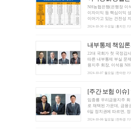
NH농협은행(은행장 이석
이자이익 등 핵심이익 
이어가고 있는 건전성 지표
2024-10-30 수요일 | 홍지인 기
22대 국회가 첫 국정
따른 내부통제 부실 문제
융지주 회장, 이석용 NH
2024-10-07 월요일 | 한아란 기
임종룡 우리금융지주 회
로 채택된 가운데, 금융
6일 정치권에 따르면, 정무
2024-10-06 일요일 | 전하경 기