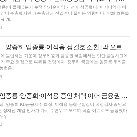
용)이 올해 3분기 누적 당기순이익 개선에 성공했다. 이자이익과 비
성장이 주춤했지만 대손충당금 전입액이 줄어든 영향이다. 악화 흐름을
 개...
자
내부통제 책임론…양종희·임종룡·이석용·정길호 소환 [막 오르는 2024 국감]
감사에 돌입하는 가운데 정무위원회 금융권 국감에서는 잇단 금융사고에
가 주요 쟁점으로 다뤄질 전망이다. 정무위 국감에는 임종룡 우리금
농협은...
자
[주간 보험 이슈] 임종룡·양종희·이석용 증인 채택 이어 금융권 낙하산 인사 국감 이슈되나 外
장, 양종희 KB금융지주 회장, 이석용 농협은행장이 국정감사 증인으
권 정치권 개입 인사가 다시 수면위로 오르며 국감 이슈로도 등장했다.
위...
자