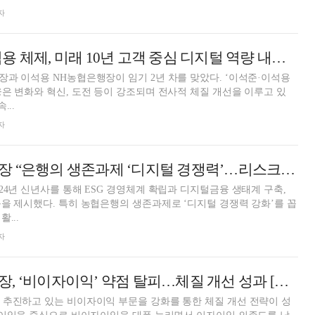
자
농협 이석준·이석용 체제, 미래 10년 고객 중심 디지털 역량 내재화 첫걸음
과 이석용 NH농협은행장이 임기 2년 차를 맞았다. ‘이석준·이석용
은 변화와 혁신, 도전 등이 강조되며 전사적 체질 개선을 이루고 있
...
자
이석용 농협은행장 “은행의 생존과제 ‘디지털 경쟁력’…리스크관리 선제적 강화해야” [2024 신년사]
24년 신년사를 통해 ESG 경영체계 확립과 디지털금융 생태계 구축,
을 제시했다. 특히 농협은행의 생존과제로 ‘디지털 경쟁력 강화’를 꼽
...
자
이석용 농협은행장, ‘비이자이익’ 약점 탈피…체질 개선 성과 [금융사 2023 3분기 실적]
 추진하고 있는 비이자이익 부문을 강화를 통한 체질 개선 전략이 성