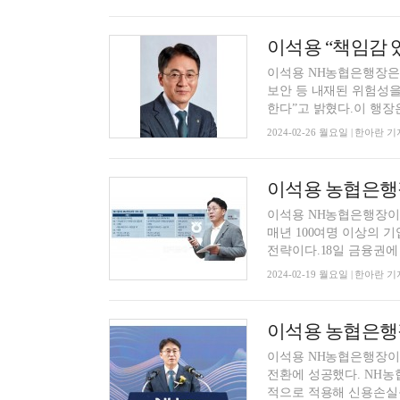
이석용 NH농협은행장은 
보안 등 내재된 위험성을
한다”고 밝혔다.이 행장은 
2024-02-26 월요일 | 한아란 기
이석용 농협은행장,
이석용 NH농협은행장이
매년 100여명 이상의 
전략이다.18일 금융권에 
2024-02-19 월요일 | 한아란 기
이석용 NH농협은행장이
전환에 성공했다. NH
적으로 적용해 신용손실충