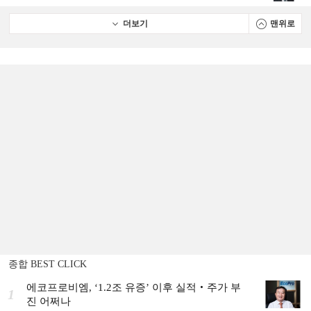
더보기
맨위로
종합 BEST CLICK
에코프로비엠, ‘1.2조 유증’ 이후 실적‧주가 부
1
진 어쩌나