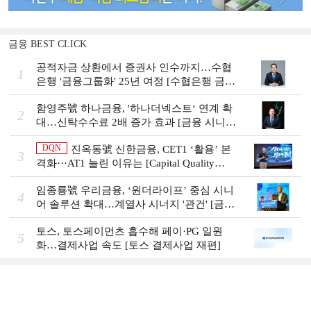
금융 BEST CLICK
공적자금 상환에서 증권사 인수까지…수협
1
은행 '금융그룹화' 25년 여정 [수협은행 금융
그룹의 꿈①]
함영주號 하나금융, '하나더넥스트‘ 연계 확
2
대…신탁수수료 2배 증가 효과 [금융 시니어
비즈니스 돋보기]
DQN
진옥동號 신한금융, CET1 ‘활용’ 본
3
격화···AT1 늘린 이유는 [Capital Quality
Review]
임종룡號 우리금융, ‘원더라이프’ 중심 시니
4
어 솔루션 확대…계열사 시너지 '관건' [금융
시니어 비즈니스 돋보기]
토스, 토스페이먼츠 흡수해 페이·PG 일원
5
화…결제사업 속도 [토스 결제사업 재편]