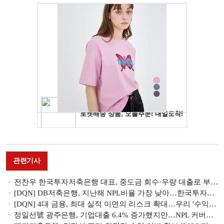
관련기사
전찬우 한국투자저축은행 대표, 중도금 회수·우량 대출로 부실 축소…NPL비율 ‘한 자릿수’ 목표 [저축은행 리스크 관리 방안]
[DQN] DB저축은행, 지난해 NPL비율 가장 낮아…한국투자저축은행 2.48%p 증가 건전성 악화 [저축은행 NPL비율 점검]
[DQN] 4대 금융, 최대 실적 이면의 리스크 확대…우리 '수익성'·하나 '손실흡수력' 과제 [금융사 2026 1분기 리그테이블]
정일선號 광주은행, 기업대출 6.4% 증가했지만…NPL 커버리지 100%선 깨져 [금융사 2026 1분기 실적]