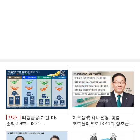
DQN
리딩금융 지킨 KB,
이호성號 하나은행, 맞춤
순익 3.9조…ROE·
포트폴리오로 IRP 1위 정조준
비용효율성까지 선두 [2026
[은행권 연금 방어전]
이
상반기 금융 리그테이블]