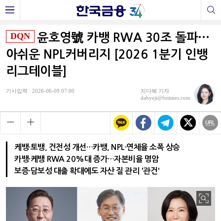
DQN
윤호영號 카뱅 RWA 30조 돌파···
아쉬운 NPL커버리지 [2026 1분기 인뱅
리그테이블]
기사입력 : 2026-06-09 07:00
지다혜 기자
dahyeji@fntimes.com
케뱅·토뱅, 건전성 개선…카뱅, NPL·연체율 소폭 상승
카뱅·케뱅 RWA 20%대 증가…자본비율 명암
보증·담보성 대출 확대에도 자산 질 관리 '관건'