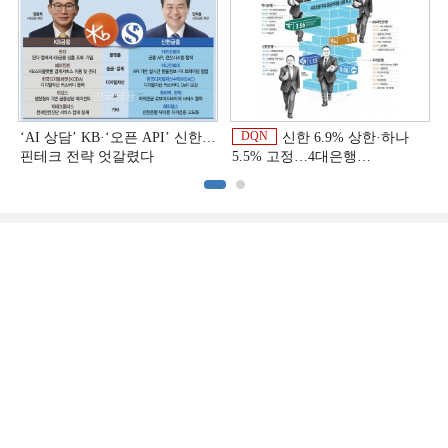
DQN
‘AI 상담’ KB·‘오픈 API’ 신한…
신한 6.9% 상한·하나
핀테크 전략 엇갈렸다
5.5% 고정…4대은행
중금리대출 승부수
이