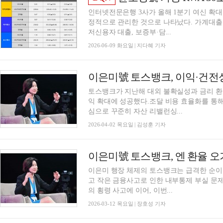
인터넷전문은행 3사가 올해 1분기 여신 확
정적으로 관리한 것으로 나타났다. 가계대출 
저신용자 대출, 보증부·담...
2026-06-09 화요일 | 지다혜 기자
토스뱅크가 지난해 대외 불확실성과 금리 환
익 확대에 성공했다.조달 비용 효율화를 통
심으로 꾸준히 자산 리밸런싱...
2026-04-02 목요일 | 김성훈 기자
이은미 행장 체제의 토스뱅크는 급격한 순이
고 작은 금융사고로 인한 내부통제 부실 문제
의 횡령 사고에 이어, 이번...
2026-03-12 목요일 | 장호성 기자