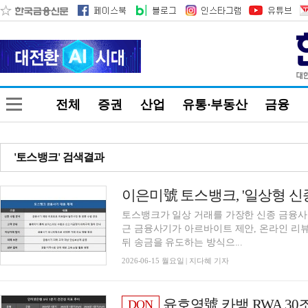
전체
증권
산업
유통·부동산
금융
'토스뱅크' 검색결과
토스뱅크가 일상 거래를 가장한 신종 금융사기
근 금융사기가 아르바이트 제안, 온라인 리뷰
뒤 송금을 유도하는 방식으...
2026-06-15 월요일 | 지다혜 기자
윤호영號 카뱅 RWA 30조 돌파···아
DQN