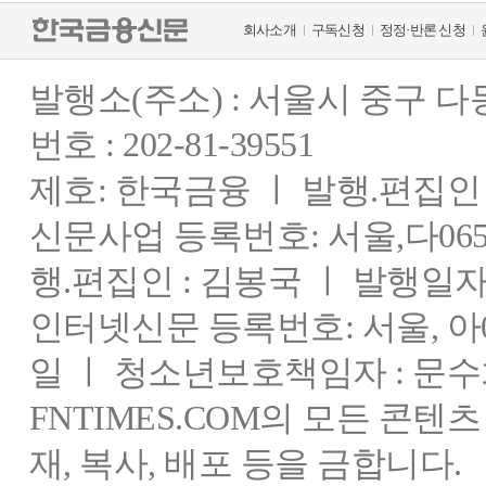
회사소개
구독신청
정정·반론 신청
발행소(주소) : 서울시 중구 
번호 : 202-81-39551
제호: 한국금융 ㅣ 발행.편집인 : 
신문사업 등록번호: 서울,다0655
행.편집인 : 김봉국 ㅣ 발행일자:
인터넷신문 등록번호: 서울, 아03
일 ㅣ 청소년보호책임자 : 문수
FNTIMES.COM의 모든 콘텐
재, 복사, 배포 등을 금합니다.