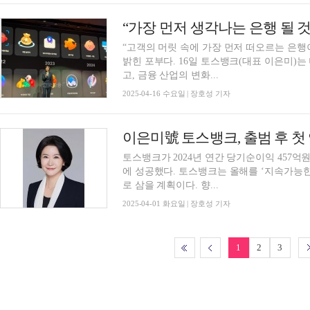
“고객의 머릿 속에 가장 먼저 떠오르는 은행
밝힌 포부다. 16일 토스뱅크(대표 이은미)는 미디어데이를 통해 “미래로의 도약 준비를 마치
고, 금융 산업의 변화...
2025-04-16 수요일 | 장호성 기자
이은미號 토스뱅크, 출범 후 첫
토스뱅크가 2024년 연간 당기순이익 457억
에 성공했다. 토스뱅크는 올해를 ‘지속가능한 혁신과 성장’의 기반을 더욱 공고히 하는 한 해
로 삼을 계획이다. 향...
2025-04-01 화요일 | 장호성 기자
1
2
3