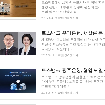
토스뱅크에서 28억원 규모의 내부 직원 횡
뱅킹 전반의 내부통제 상황에 관심이 쏠리고 있다. 인터넷전문은행들은 대면채널
분의 업무가 전산망에 의...
2025-06-30 월요일 | 장호성 기자
새 정부가 출범하며 은행권에 대한 상생 요
저신용·저소득층을 위한 햇살론 등 사회책
나타났다. 직전해와 비...
2025-06-11 수요일 | 장호성 기자
토스뱅크-광주은행, 협업 모델 성
토스뱅크와 광주은행이 금융권 최초로 선보인
만에 누적 공급액 1조원을 돌파하며 은행간 협업 성
따르면 ‘함께대출’의 ...
2025-06-04 수요일 | 장호성 기자