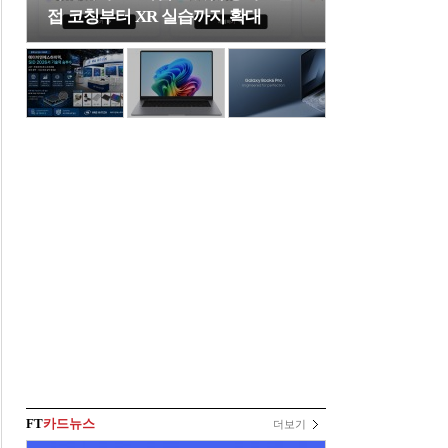
접 코칭부터 XR 실습까지 확대
FT
카드뉴스
더보기