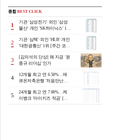
종합
BEST CLICK
기관 '삼성전기'·외인 '삼성
1
물산'·개인 'SK하이닉스' 1위
[주간 코스피 순매수- 2026
기관 '심텍'·외인 'HLB'·개인
년 8월3일~8월7일]
2
'대한광통신' 1위 [주간 코스
닥 순매수- 2026년 8월3일~8
[김의석의 단상] 왜 지금 ‘윤
월7일]
3
종규 리더십’인가
12개월 최고 연 6.50%…애
4
큐온저축은행 '처음만난적
금'[이주의 저축은행 적금금
24개월 최고 연 7.00%…케
리-8월 2주]
5
이뱅크 '마이키즈 적금' [이
주의 은행 적금금리-8월 2
주]