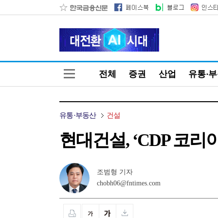
전체
증권
산업
유통·
유통·부동산
건설
현대건설, ‘CDP 코리
조범형 기자
chobh06@fntimes.com