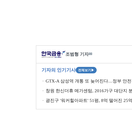
조범형 기자
✉
기자의 인기기사
전체보기
▶
GTX-A 삼성역 개통 또 늦어진다…정부 안전
창원 한신더휴 메가센텀, 2016가구 대단지 
광진구 '워커힐아파트' 51평, 8억 떨어진 25