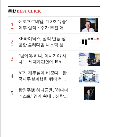
종합
BEST CLICK
에코프로비엠, ‘1.2조 유증’
1
이후 실적‧주가 부진 어쩌
나
SK하이닉스, 실적 반등 성
2
공한 솔리다임 나스닥 상장
검토
"남아야 하나, 이사가야 하
3
나"…세제개편안에 ISA 투
자자 셈법 복잡
AI가 재무설계 바꾼다…한
4
국재무설계협회·쿼터백 '베
러웰스'로 생태계 구축
함영주號 하나금융, '하나더
5
넥스트‘ 연계 확대…신탁수
수료 2배 증가 효과 [금융 시
니어 비즈니스 돋보기]