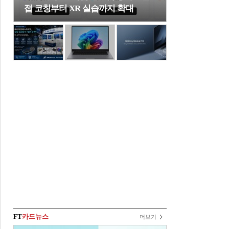
접 코칭부터 XR 실습까지 확대
FT
카드뉴스
더보기