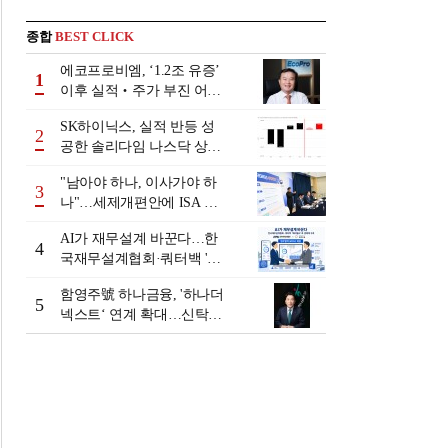
종합
BEST CLICK
에코프로비엠, ‘1.2조 유증’
1
이후 실적‧주가 부진 어쩌
나
SK하이닉스, 실적 반등 성
2
공한 솔리다임 나스닥 상장
검토
"남아야 하나, 이사가야 하
3
나"…세제개편안에 ISA 투
자자 셈법 복잡
AI가 재무설계 바꾼다…한
4
국재무설계협회·쿼터백 '베
러웰스'로 생태계 구축
함영주號 하나금융, '하나더
5
넥스트‘ 연계 확대…신탁수
수료 2배 증가 효과 [금융 시
니어 비즈니스 돋보기]