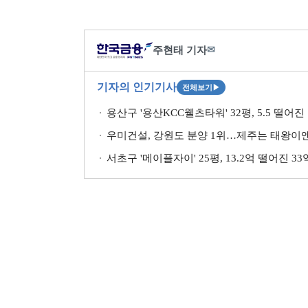
주현태 기자
✉
기자의 인기기사
전체보기
▶
용산구 '용산KCC웰츠타워' 32평, 5.5 떨어진
우미건설, 강원도 분양 1위…제주는 태왕이앤
서초구 '메이플자이' 25평, 13.2억 떨어진 3