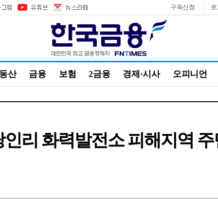
구독신청
로
부동산
금융
보험
2금융
경제·시사
오피니언
당인리 화력발전소 피해지역 주