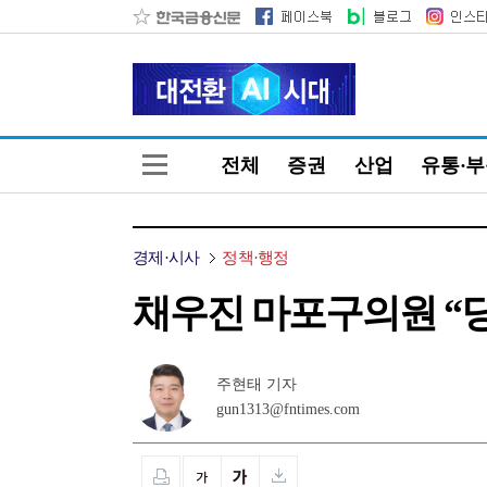
전체
증권
산업
유통·
경제·시사
정책·행정
채우진 마포구의원 “
주현태 기자
gun1313@fntimes.com