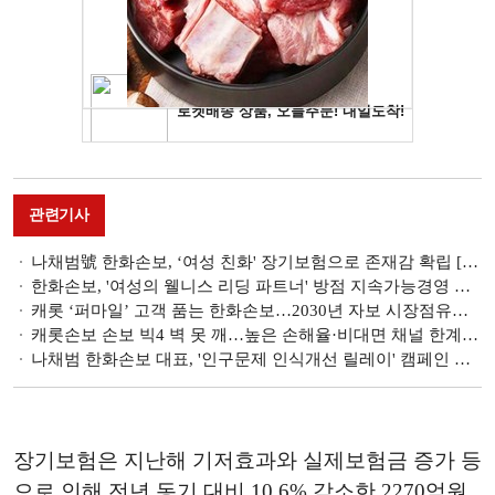
관련기사
나채범號 한화손보, ‘여성 친화' 장기보험으로 존재감 확립 [손보사 건강보험 전략 ⑥]
한화손보, '여성의 웰니스 리딩 파트너' 방점 지속가능경영 추진
캐롯 ‘퍼마일’ 고객 품는 한화손보…2030년 자보 시장점유율 10% 목표 [한화손보-캐롯손보 합병]
캐롯손보 손보 빅4 벽 못 깨…높은 손해율·비대면 채널 한계 [한화손보-캐롯손보 합병]
나채범 한화손보 대표, '인구문제 인식개선 릴레이' 캠페인 동참
장기보험은 지난해 기저효과와 실제보험금 증가 등
으로 인해 전년 동기 대비 10.6% 감소한 2270억원