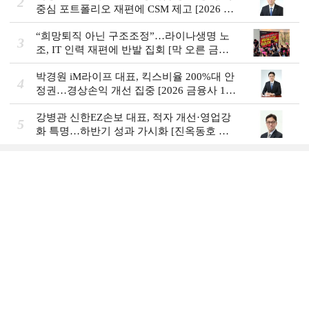
2
중심 포트폴리오 재편에 CSM 제고 [2026 금
융사 상반기 실적]
“희망퇴직 아닌 구조조정”…라이나생명 노
3
조, IT 인력 재편에 반발 집회 [막 오른 금융
권 하투(夏鬪)]
박경원 iM라이프 대표, 킥스비율 200%대 안
4
정권…경상손익 개선 집중 [2026 금융사 1분
기 실적]
강병관 신한EZ손보 대표, 적자 개선·영업강
5
화 특명…하반기 성과 가시화 [진옥동호 신
한금융, 부스트업 점검]