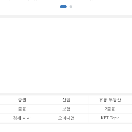
[손보사 일반보험 전략 (1)]
상승 [보험사 기본자본 점검]
증권
산업
유통·부동산
금융
보험
2금융
경제·시사
오피니언
KFT Topic