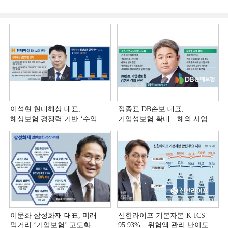
이석현 현대해상 대표,
정종표 DB손보 대표,
해상보험 경쟁력 기반 ‘수익
기업성보험 확대…해외 사업
다변화ʼ [손보사 일반보험 전략
다변화 [손보사 일반보험 전략
(3)]
(2)]
이문화 삼성화재 대표, 미래
신한라이프 기본자본 K-ICS
먹거리 ‘기업보험’ 고도화
95.93%…위험액 관리 난이도