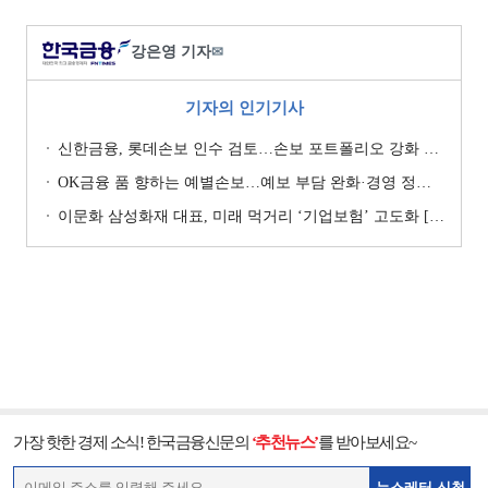
강은영 기자
✉
기자의 인기기사
신한금융, 롯데손보 인수 검토…손보 포트폴리오 강화 승부수 [보험사 M&A 지형도]
OK금융 품 향하는 예별손보…예보 부담 완화·경영 정상화 기대 [예별손보 새 주인 찾기 ④]
이문화 삼성화재 대표, 미래 먹거리 ‘기업보험’ 고도화 [손보사 일반보험 전략 (1)]
가장 핫한 경제 소식! 한국금융신문의
‘추천뉴스’
를 받아보세요~
뉴스레터 신청