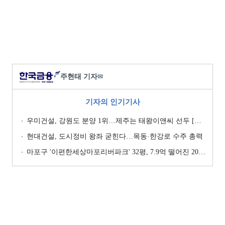
주현태 기자
✉
기자의 인기기사
우미건설, 강원도 분양 1위…제주는 태왕이앤씨 선두 [이 지역 분양왕-강원·제주]
현대건설, 도시정비 왕좌 굳힌다…목동·한강로 수주 총력
마포구 '이편한세상마포리버파크' 32평, 7.9억 떨어진 20.4억원에 거래 [일일 하락가]