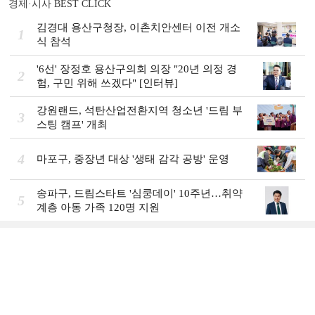
경제·시사 BEST CLICK
김경대 용산구청장, 이촌치안센터 이전 개소
1
식 참석
'6선' 장정호 용산구의회 의장 "20년 의정 경
2
험, 구민 위해 쓰겠다" [인터뷰]
강원랜드, 석탄산업전환지역 청소년 '드림 부
3
스팅 캠프' 개최
4
마포구, 중장년 대상 '생태 감각 공방' 운영
송파구, 드림스타트 '심쿵데이' 10주년…취약
5
계층 아동 가족 120명 지원