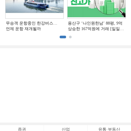
무승객 운항중인 한강버스…
용산구 ‘나인원한남’ 88평, 9억
언제 운항 재개될까
상승한 167억원에 거래 [일일
아파트 신고가]
증권
산업
유통·부동산