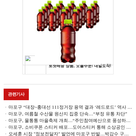
관련기사
마포구 “대장~홍대선 111정거장 용역 결과 ‘레드로드’ 역사 위치 부적절”
마포구, 여름철 수산물 원산지 집중 단속…“부정 유통 차단”
마포구, 물통통 마을축제 개최…“주민참여예산으로 풍성하게 준비”
마포구, 소비쿠폰 스티커 배포…도어스티커 통해 소상공인 매출 효과
오세훈 시장 "정보전달자" 발언에 마포구 반발…박강수 구청장 "소각장, 바로 잡을 것"