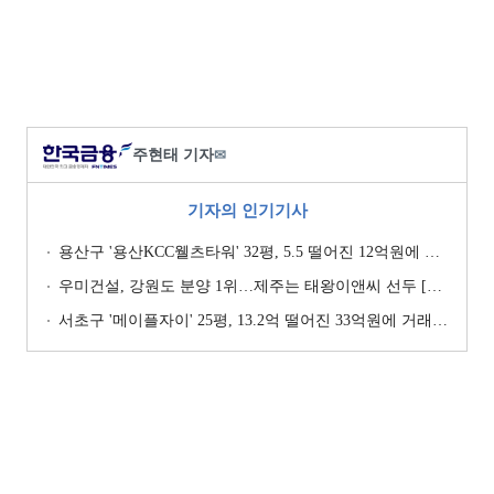
주현태 기자
✉
기자의 인기기사
용산구 '용산KCC웰츠타워' 32평, 5.5 떨어진 12억원에 거래 [일일 하락가]
우미건설, 강원도 분양 1위…제주는 태왕이앤씨 선두 [이 지역 분양왕-강원·제주]
서초구 '메이플자이' 25평, 13.2억 떨어진 33억원에 거래 [일일 하락가]