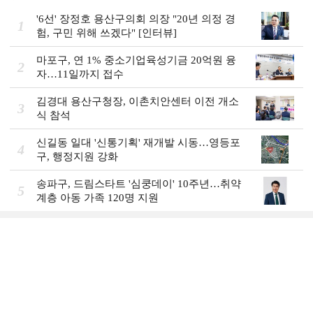
'6선' 장정호 용산구의회 의장 "20년 의정 경
1
험, 구민 위해 쓰겠다" [인터뷰]
마포구, 연 1% 중소기업육성기금 20억원 융
2
자…11일까지 접수
김경대 용산구청장, 이촌치안센터 이전 개소
3
식 참석
신길동 일대 '신통기획' 재개발 시동…영등포
4
구, 행정지원 강화
송파구, 드림스타트 '심쿵데이' 10주년…취약
5
계층 아동 가족 120명 지원