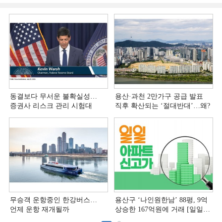
동결보다 무서운 불확실성…
용산·과천 2만가구 공급 발표
증권사 리스크 관리 시험대
직후 확산되는 ‘절대반대’…왜?
무승객 운항중인 한강버스…
용산구 ‘나인원한남’ 88평, 9억
언제 운항 재개될까
상승한 167억원에 거래 [일일
아파트 신고가]