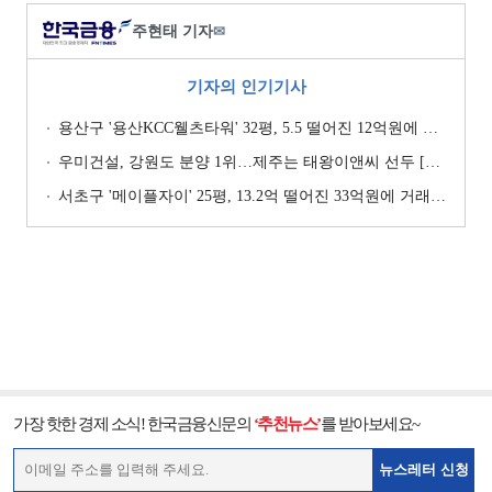
주현태 기자
✉
기자의 인기기사
용산구 '용산KCC웰츠타워' 32평, 5.5 떨어진 12억원에 거래 [일일 하락가]
우미건설, 강원도 분양 1위…제주는 태왕이앤씨 선두 [이 지역 분양왕-강원·제주]
서초구 '메이플자이' 25평, 13.2억 떨어진 33억원에 거래 [일일 하락가]
가장 핫한 경제 소식! 한국금융신문의
‘추천뉴스’
를 받아보세요~
뉴스레터 신청