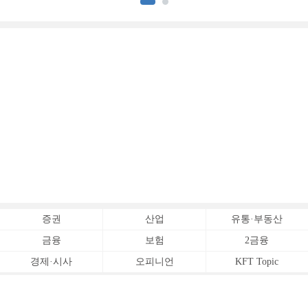
증권
산업
유통·부동산
금융
보험
2금융
경제·시사
오피니언
KFT Topic
전체서비스