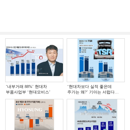
‘내부거래 88%ʼ 현대차
‘현대차보다 실적 좋은데
부품사업부 ‘현대모비스ʼ
주가는 왜?ʼ 기아는 서럽다
[정답은 TSR]