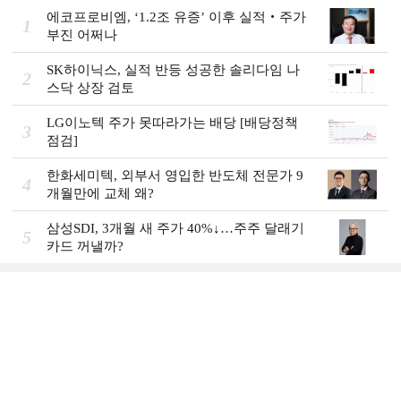
에코프로비엠, ‘1.2조 유증’ 이후 실적‧주가
1
부진 어쩌나
SK하이닉스, 실적 반등 성공한 솔리다임 나
2
스닥 상장 검토
LG이노텍 주가 못따라가는 배당 [배당정책
3
점검]
한화세미텍, 외부서 영입한 반도체 전문가 9
4
개월만에 교체 왜?
삼성SDI, 3개월 새 주가 40%↓…주주 달래기
5
카드 꺼낼까?