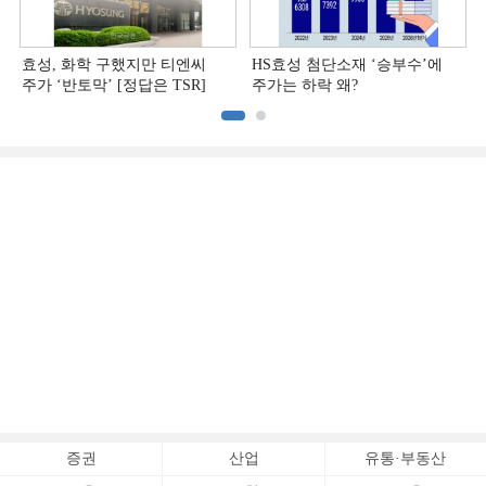
효성, 화학 구했지만 티엔씨
HS효성 첨단소재 ‘승부수’에
주가 ‘반토막’ [정답은 TSR]
주가는 하락 왜?
증권
산업
유통·부동산