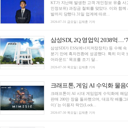
KT가 지난해 발생한 고객 개인정보 유출 
인정보위) 과징금 철퇴를 맞았다. 이와 함께
발까지 당했다.31일 업계에 따르...
2026-07-31 금요일 | 김재훈 기자
삼성SDI, 2Q 영업익 2038억…
삼성SDI가 ESS(에너지저장장치) 등 수혜 속
분기 만에 흑자전환에 성공했다. 특히 미국 
어라운드’ 목표를 조기 달...
2026-07-30 목요일 | 김재훈 기자
크래프톤, 게임 AI 수익화 물
크래프톤이 AI 시대 게임업계 수익화에 해답을
판매 200만 장을 돌파했으며, 대표작 배틀그라
이)’는 이용자 락인(Lock...
2026-07-30 목요일 | 김재훈 기자