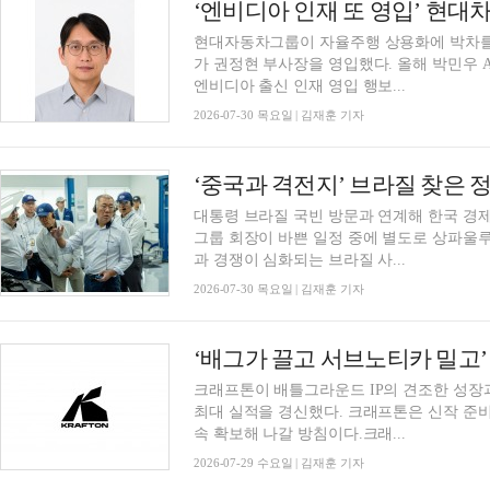
현대자동차그룹이 자율주행 상용화에 박차를 
가 권정현 부사장을 영입했다. 올해 박민우 
엔비디아 출신 인재 영입 행보...
2026-07-30 목요일 | 김재훈 기자
대통령 브라질 국빈 방문과 연계해 한국 
그룹 회장이 바쁜 일정 중에 별도로 상파울
과 경쟁이 심화되는 브라질 사...
2026-07-30 목요일 | 김재훈 기자
‘배그가 끌고 서브노티카 밀고’ 
크래프톤이 배틀그라운드 IP의 견조한 성장과
최대 실적을 경신했다. 크래프톤은 신작 준비
속 확보해 나갈 방침이다.크래...
2026-07-29 수요일 | 김재훈 기자