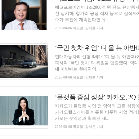
에코프로비엠이 1조2000억 원 규모 유상증자
진 장기화, 헝가리 공장 적자 등으로 실적
주가 부진이 계속된다면 유...
2026-08-06 목요일 | 김재훈 기자
‘국민 첫차 위엄’ 디 올 뉴 아반
현대자동차의 신형 8세대 ‘디 올 뉴 아반떼(이
파하며 ‘국민 첫차’의 위엄을 입증했다. 역
대 아반떼는 현대차의...
2026-08-06 목요일 | 김재훈 기자
‘플랫폼 중심 성장’ 카카오, 2Q 
카카오가 플랫폼 사업 전 영역의 고른 성장에
카카오헬스케어를 비롯한 비주력 사업 정리를
카오는 수익성과 확보된 재...
2026-08-06 목요일 | 김재훈 기자