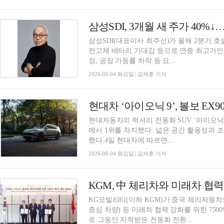
삼성SDI, 3개월 새 주가 40%
삼성SDI(대표이사 최주선)가 올해 2분기 
전고체 배터리 기대감 등으로 연중 최고가인 
정, 공장 가동률 하락 등 요...
2026-08-04 화요일 | 김재훈 기자
현대차 ‘아이오닉 9’, 볼보 EX
현대자동차의 럭셔리 전동화 SUV ‘아이오닉
에서 1위를 차지했다. 넓은 공간 활용성과 
했다.4일 현대차에 따르면...
2026-08-04 화요일 | 김재훈 기자
KGM, 中 체리차와 미래차 협력…
KG모빌리티(이하 KGM)가 중국 체리자동차
중심 차량) 등 미래차 협력 강화를 위한 750
로 그동안 지적받은 전동화 전환...