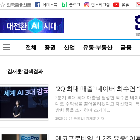
전체
증권
산업
유통·부동산
금융
'김재훈' 검색결과
‘2Q 최대 매출’ 네이버 최수연 
2분기 역대 최대 매출을 달성한 최수연 네이버
대로 수익성을 끌어올리겠다고 자신했다. 특
방향 등을 소개하며 조기에...
2026-08-07 금요일 | 김재훈 기자
에코프로비엠, ‘1.2조 유증’ 