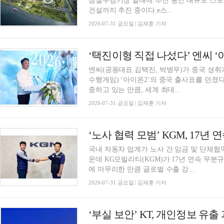
잠실주경기장 일대에 추진 중인 대규모 스포
건설까지 추진 중이다.e스...
2026-07-31 금요일 | 김재훈 기자
‘택진이형 직접 나섰다’ 엔씨 ‘
엔씨(공동대표 김택진, 박병무)가 중국 셩취
수행게임) ‘아이온2’의 중국 출사표를 던졌
중하고 있는 만큼, 세계 최대...
2026-07-31 금요일 | 김재훈 기자
‘노사 협력 모범’ KGM, 17년
국내 자동차 업계가 노사 간 임금 및 단체협
운데 KG모빌리티(KGM)가 17년 연속 무분
에 마무리한 만큼 글로벌 수출 강...
2026-07-31 금요일 | 김재훈 기자
‘부실 보안’ KT, 개인정보 유출 