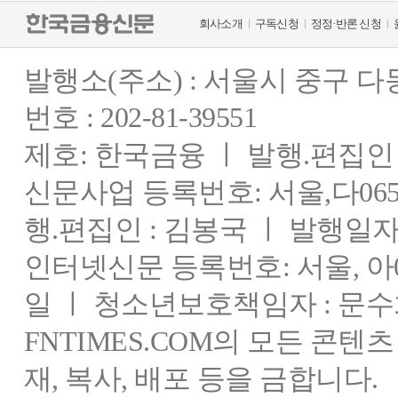
회사소개
구독신청
정정·반론 신청
발행소(주소) : 서울시 중구 
번호 : 202-81-39551
제호: 한국금융 ㅣ 발행.편집인 : 
신문사업 등록번호: 서울,다0655
행.편집인 : 김봉국 ㅣ 발행일자:
인터넷신문 등록번호: 서울, 아03
일 ㅣ 청소년보호책임자 : 문수
FNTIMES.COM의 모든 콘텐
재, 복사, 배포 등을 금합니다.