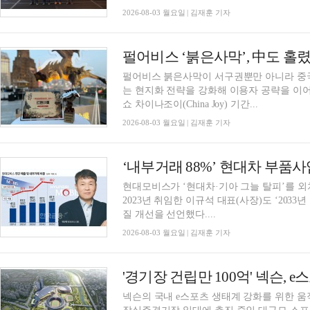
2026-08-03 월요일 | 김재훈 기자
펄어비스 붉은사막이 서구권뿐만 아니라 중
는 현지화 전략을 강화해 이용자 공략을 이
쇼 차이나조이(China Joy) 기간...
2026-08-03 월요일 | 김재훈 기자
‘내부거래 88%ʼ 현대차 부품
현대모비스가 ‘현대차·기아 그늘 탈피’를 외
2023년 취임한 이규석 대표(사장)도 ‘2033
질 개선을 선언했다....
2026-08-03 월요일 | 김재훈 기자
'경기장 건립만 100억' 넥슨, 
넥슨의 국내 e스포츠 생태계 강화를 위한 움