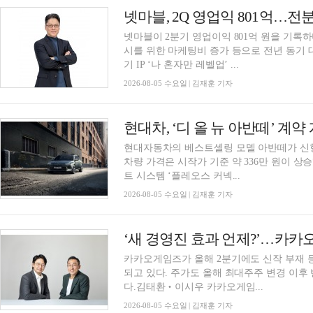
넷마블, 2Q 영업익 801억…전분기
넷마블이 2분기 영업이익 801억 원을 기록
시를 위한 마케팅비 증가 등으로 전년 동기
기 IP ‘나 혼자만 레벨업’ ...
2026-08-05 수요일 | 김재훈 기자
현대차, ‘디 올 뉴 아반떼’ 계약
현대자동차의 베스트셀링 모델 아반떼가 신형
차량 가격은 시작가 기준 약 336만 원이 
트 시스템 ‘플레오스 커넥...
2026-08-05 수요일 | 김재훈 기자
‘새 경영진 효과 언제?’…카카
카카오게임즈가 올해 2분기에도 신작 부재 
되고 있다. 주가도 올해 최대주주 변경 이후
다.김태환‧이시우 카카오게임...
2026-08-05 수요일 | 김재훈 기자