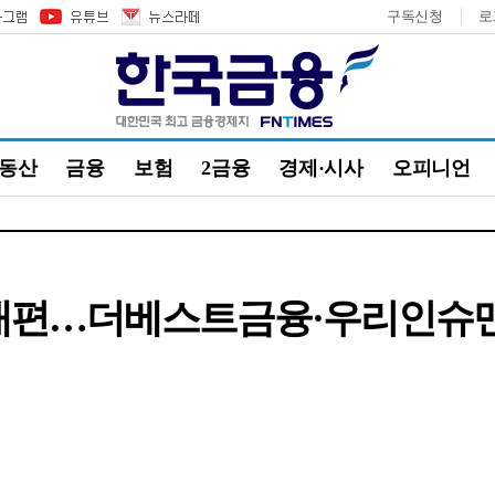
구독신청
로
부동산
금융
보험
2금융
경제·시사
오피니언
재편…더베스트금융·우리인슈맨