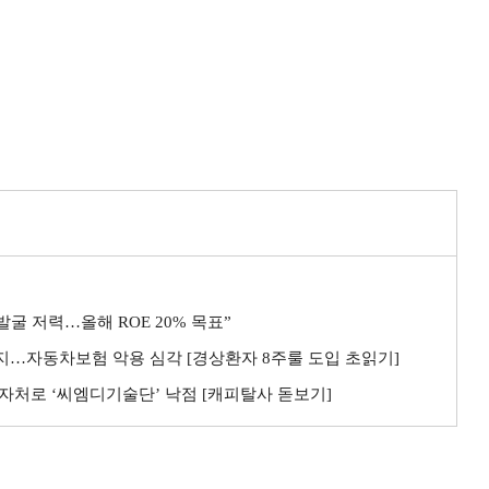
굴 저력…올해 ROE 20% 목표”
까지…자동차보험 악용 심각 [경상환자 8주룰 도입 초읽기]
자처로 ‘씨엠디기술단’ 낙점 [캐피탈사 돋보기]