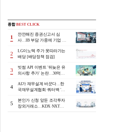
종합
BEST CLICK
깐깐해진 증권신고서 심
1
사…IB 부담 가중에 기업 자
금조달 '차질 우려'
LG이노텍 주가 못따라가는
2
배당 [배당정책 점검]
빗썸 API 이벤트 '뒤늦은 유
3
의사항 추가' 논란…30억원
배상 조정 거부에 이용자 반
AI가 재무설계 바꾼다…한
발
4
국재무설계협회·쿼터백 '베
러웰스'로 생태계 구축
본인가 신청 앞둔 조각투자
5
장외거래소…KDX·NXT컨
소 막판 점검 ‘분주’