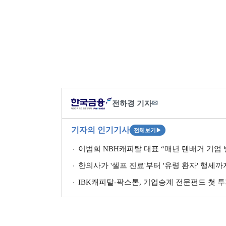
전하경 기자
✉
기자의 인기기사
전체보기
▶
이범희 NBH캐피탈 대표 “매년 텐배거 기업 발
한의사가 '셀프 진료'부터 '유령 환자' 행세
IBK캐피탈-팍스톤, 기업승계 전문펀드 첫 투