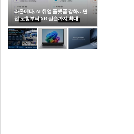
라온메타, AI 취업 플랫폼 강화…면
접 코칭부터 XR 실습까지 확대