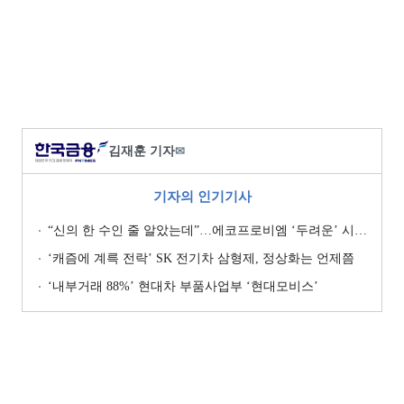
김재훈 기자
✉
기자의 인기기사
“신의 한 수인 줄 알았는데”…에코프로비엠 ‘두려운’ 시나리오
‘캐즘에 계륵 전락’ SK 전기차 삼형제, 정상화는 언제쯤
‘내부거래 88%ʼ 현대차 부품사업부 ‘현대모비스ʼ