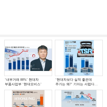
‘내부거래 88%ʼ 현대차
‘현대차보다 실적 좋은데
부품사업부 ‘현대모비스ʼ
주가는 왜?ʼ 기아는 서럽다
[정답은 TSR]