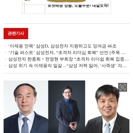
관련기사
‘이재용 안목’ 삼성D, 삼성전자 지원하고도 잉여금 46조
‘기술 퍼스트’ 삼성전자, “초격차 리더십 회복” 선언 [주목 이 기업]
삼성전자 한종희‧전영현 부회장 “초격차 리더쉽 회복 집중” [2025 신년사]
삼성 위기 속 이재용의 일갈…“삼성 저력 잃어, ‘사즉생’ 각오로 대처”