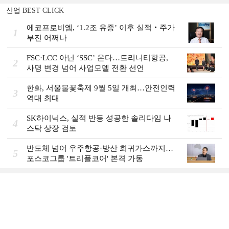
산업 BEST CLICK
에코프로비엠, ‘1.2조 유증’ 이후 실적‧주가
1
부진 어쩌나
FSC·LCC 아닌 ‘SSC’ 온다…트리니티항공,
2
사명 변경 넘어 사업모델 전환 선언
한화, 서울불꽃축제 9월 5일 개최…안전인력
3
역대 최대
SK하이닉스, 실적 반등 성공한 솔리다임 나
4
스닥 상장 검토
반도체 넘어 우주항공·방산 희귀가스까지…
5
포스코그룹 '트리플코어' 본격 가동