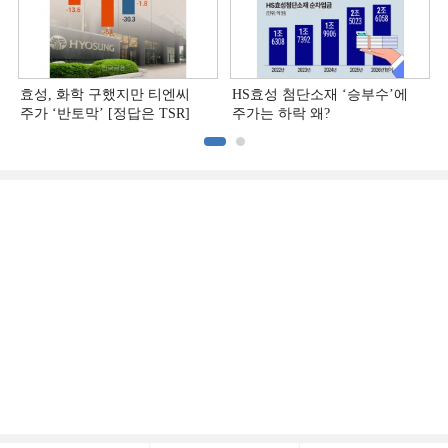
효성, 화학 구했지만 티엔씨
HS효성 첨단소재 ‘승부수’에
주가 ‘반토막’ [정답은 TSR]
주가는 하락 왜?