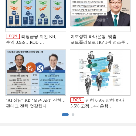
DQN
리딩금융 지킨 KB,
이호성號 하나은행, 맞춤
순익 3.9조…ROE·
포트폴리오로 IRP 1위 정조준
비용효율성까지 선두 [2026
[은행권 연금 방어전]
이
상반기 금융 리그테이블]
DQN
‘AI 상담’ KB·‘오픈 API’ 신한…
신한 6.9% 상한·하나
핀테크 전략 엇갈렸다
5.5% 고정…4대은행
중금리대출 승부수
이