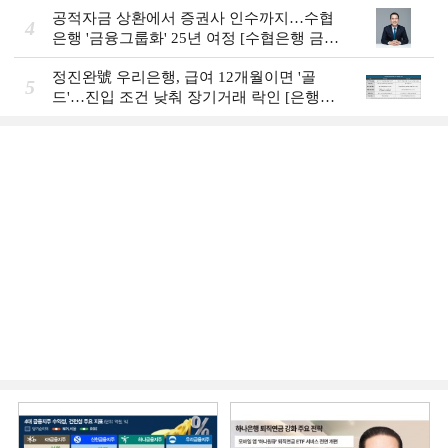
공적자금 상환에서 증권사 인수까지…수협
4
은행 '금융그룹화' 25년 여정 [수협은행 금융
그룹의 꿈①]
정진완號 우리은행, 급여 12개월이면 '골
5
드'…진입 조건 낮춰 장기거래 락인 [은행권
머니무브 대응 전략]