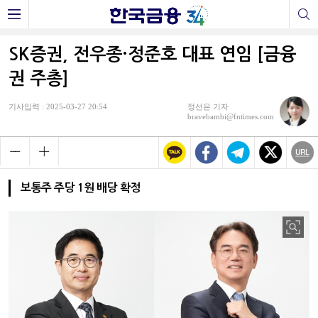
SK증권, 전우종·정준호 대표 연임 [금융
권 주총]
기사입력 : 2025-03-27 20:54
정선은 기자
bravebambi@fntimes.com
보통주 주당 1원 배당 확정