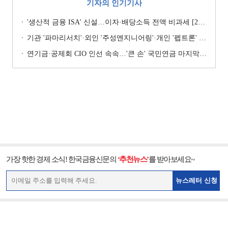
기자의 인기기사
'생산적 금융 ISA' 신설…이자·배당소득 전액 비과세 [2026 세제개편안]
기관 '파마리서치'·외인 '주성엔지니어링'·개인 '펩트론' 1위 [주간 코스닥 순매수- 2026년 7월27일~7월31일]
연기금·공제회 CIO 인선 속속…'큰 손' 국민연금 마지막 타자
가장 핫한 경제 소식! 한국금융신문의
‘추천뉴스’
를 받아보세요~
뉴스레터 신청