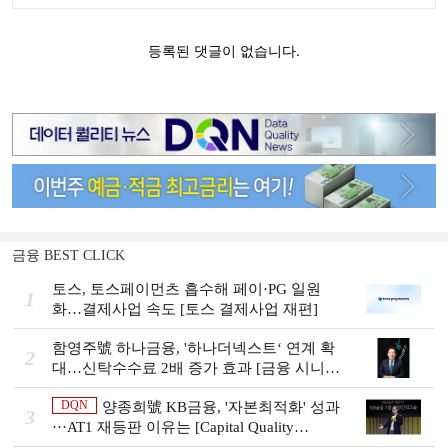
금융 BEST CLICK
토스, 토스페이먼츠 흡수해 페이·PG 일원
1
화…결제사업 속도 [토스 결제사업 재편]
함영주號 하나금융, '하나더넥스트‘ 연계 확
2
대…신탁수수료 2배 증가 효과 [금융 시니어
비즈니스 돋보기]
DQN
양종희號 KB금융, '자본최적화' 성과
3
···AT1 재등판 이유는 [Capital Quality
Review]]