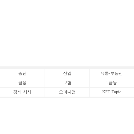
증권
산업
유통·부동산
금융
보험
2금융
경제·시사
오피니언
KFT Topic
전체서비스
Copyrightⓒ
한국금융신문 All Rights Reserved.