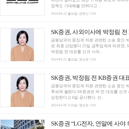
여전히 남아있고 최근 17억원 규모의 자사주
정책도 기대해볼 만하다고 ...
2024-04-22 월요일 | 전한신 기자
SK증권, 사외이사에 박정림 전 
금융당국의 중징계 처분 관련한 소송 중인 박
로 최종 선임됐다.25일 금투업계에 따르면, 
박정림 전 대표를 신규 사외...
2024-03-25 월요일 | 정선은 기자
SK증권, 박정림 전 KB증권 
금융당국의 중징계 처분 관련한 소송 중인 박
후보에 올랐다.SK증권은 박 전 대표를 신
상정한다고 6일 공시했다. 선...
2024-03-06 수요일 | 정선은 기자
SK증권 “LG전자, 연말에 사