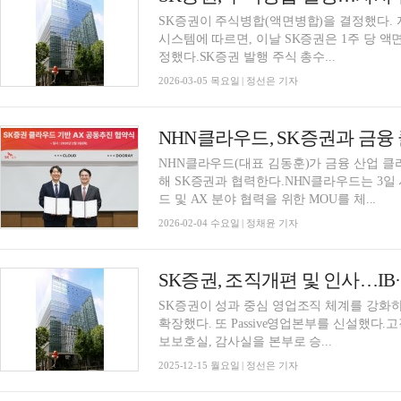
SK증권이 주식병합(액면병합)을 결정했다.
시스템에 따르면, 이날 SK증권은 1주 당 액
정했다.SK증권 발행 주식 총수...
2026-03-05 목요일 | 정선은 기자
NHN클라우드, SK증권과 금융
NHN클라우드(대표 김동훈)가 금융 산업 클라
해 SK증권과 협력한다.NHN클라우드는 3일
드 및 AX 분야 협력을 위한 MOU를 체...
2026-02-04 수요일 | 정채윤 기자
SK증권, 조직개편 및 인사…I
SK증권이 성과 중심 영업조직 체계를 강화하기
확장했다. 또 Passive영업본부를 신설했다
보보호실, 감사실을 본부로 승...
2025-12-15 월요일 | 정선은 기자