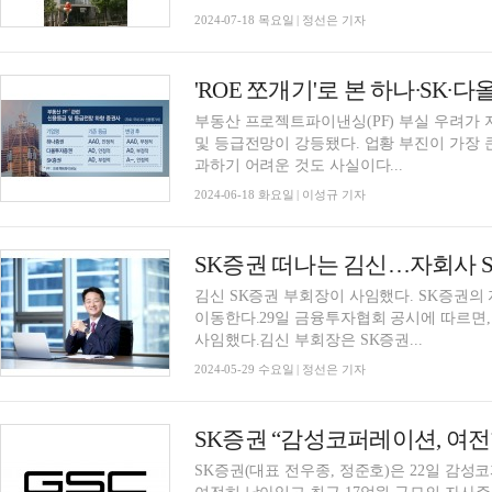
2024-07-18 목요일 | 정선은 기자
'ROE 쪼개기'로 본 하나∙SK∙
부동산 프로젝트파이낸싱(PF) 부실 우려가
및 등급전망이 강등됐다. 업황 부진이 가장
과하기 어려운 것도 사실이다...
2024-06-18 화요일 | 이성규 기자
SK증권 떠나는 김신…자회사 SK
김신 SK증권 부회장이 사임했다. SK증권의 
이동한다.29일 금융투자협회 공시에 따르면,
사임했다.김신 부회장은 SK증권...
2024-05-29 수요일 | 정선은 기자
SK증권(대표 전우종, 정준호)은 22일 감성