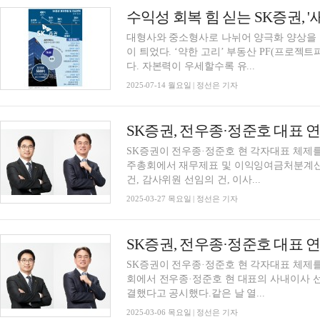
대형사와 중소형사로 나뉘어 양극화 양상을 
이 틔었다. ‘약한 고리’ 부동산 PF(프로젝
다. 자본력이 우세할수록 유...
2025-07-14 월요일 | 정선은 기자
SK증권, 전우종·정준호 대표 연
SK증권이 전우종·정준호 현 각자대표 체제를 
주총회에서 재무제표 및 이익잉여금처분계산서
건, 감사위원 선임의 건, 이사...
2025-03-27 목요일 | 정선은 기자
SK증권, 전우종·정준호 대표 
SK증권이 전우종·정준호 현 각자대표 체제를
회에서 전우종·정준호 현 대표의 사내이사 
결했다고 공시했다.같은 날 열...
2025-03-06 목요일 | 정선은 기자