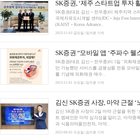
SK증권, ‘제주 스타트업 투자 활
SK증권(대표 김신‧전우종)이 제주지역 스타트
국제자유도시개발 센터(JDC‧Jeju Free Internat
(KAIST‧Korea Advance...
2023-11-03 금요일 | 임지윤 기자
SK증권(대표 김신‧전우종)이 1일 ‘외화채
만 가능했던 서비스를 금융상품 전용 모바일 
를 기념해 외화채권 매수...
2023-11-01 수요일 | 임지윤 기자
김신 SK증권 사장, 마약 근절 
김신 SK증권 사장이 2일 마약 근절을 위한 ‘
트 캠페인은 마약 심각성을 알리고, 마약중
과 식품의약품안전처, 마약...
2023-08-02 수요일 | 임지윤 기자