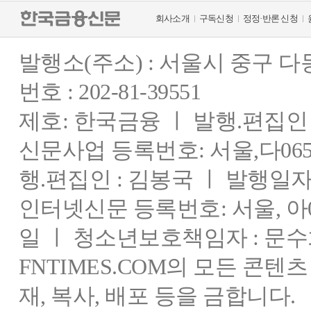
회사소개
구독신청
정정·반론 신청
발행소(주소) : 서울시 중구 
번호 : 202-81-39551
제호: 한국금융 ㅣ 발행.편집인 : 
신문사업 등록번호: 서울,다0655
행.편집인 : 김봉국 ㅣ 발행일자:
인터넷신문 등록번호: 서울, 아03
일 ㅣ 청소년보호책임자 : 문수
FNTIMES.COM의 모든 콘텐
재, 복사, 배포 등을 금합니다.