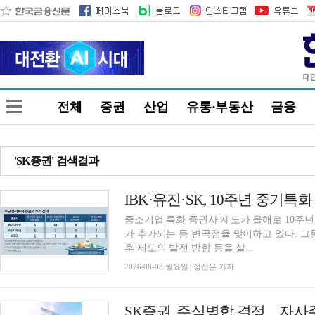
전체
증권
산업
유통·부동산
금융
'SK증권' 검색결과
중소기업 특화 증권사 제도가 올해로 10주년
가 추가되는 등 변곡점을 맞이하고 있다. 
후 제도의 발전 방향 등을 살...
2026-08-03 월요일 | 정선은 기자
SK증권, 주식병합 결정…자사