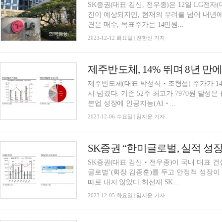
SK증권(대표 김신, 전우종)은 12일 LG전자
진이 예상되지만, 현재의 우려를 넘어 내년
견은 매수, 목표주가는 14만원...
2023-12-12 화요일 | 전한신 기자
제주반도체(대표 박성식‧조형섭) 주가가 14% 
시 넘겼다. 기존 52주 최고가 7970원 달성
본업 성장에 인공지능(AI‧...
2023-12-06 수요일 | 임지윤 기자
SK증권(대표 김신‧전우종)이 국내 대표 건설사업관
글로벌’(회장 김종훈)를 두고 안정적 성장이
따로 내지 않았다.허선재 SK...
2023-12-05 화요일 | 임지윤 기자