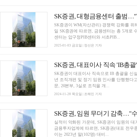
SK증권, 대형금융센터 출범…"
SK증권이 WM(자산관리) 경쟁력 강화를 
일 SK증권에 따르면, 금융센터는 총 5개로
센터는 압구정PIB센터와 서초PIB...
2025-01-03 금요일 | 정선은 기자
SK증권, 대표이사 직속 'IB총
SK증권이 대표이사 직속으로 IB 총괄을 신설했
년 조직개편 및 정기 임원 인사를 단행했다고 밝
문, 20본부, 3실로 조직을 개...
2024-11-28 목요일 | 조해민 기자
SK증권, 임원 무더기 감축…"
실적이 악화된 가운데, SK증권이 임원의 대
금융투자업계에 따르면, SK증권(대표 전우종,
이는 2023년 말(102명) 대비...