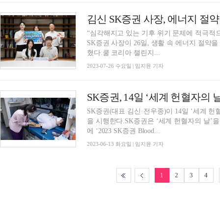
김신 SK증권 사장, 에너지 절약
“심각해지고 있는 기후 위기 문제에 적극적
SK증권 사장이 26일, 생활 속 에너지 절약
혔다.쿨 코리아 챌린지...
2023-07-26 수요일 | 임지윤 기자
SK증권, 14일 ‘세계 헌혈자의 
SK증권(대표 김신·전우종)이 14일 ‘세계 헌혈
을 시행한다.SK증권은 ‘세계 헌혈자의 날’을
에 ‘2023 SK증권 Blood...
2023-06-13 화요일 | 임지윤 기자
1
2
3
4