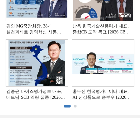
김인 MG중앙회장, 38개
남욱 한국기술신용평가 대표,
실천과제로 경영혁신 시동
종합CB 도약 목표 [2026 CB사
[상호금융 경영혁신 진단 ①]
하반기 전략 ③]
김종윤 나이스평가정보 대표,
홍두선 한국평가데이터 대표,
베트남·SCB 역량 집중 [2026
AI 신상품으로 승부수 [2026
CB사 하반기 전략 ②]
CB사 하반기 전략 ①]