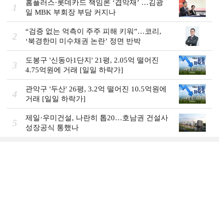
홈플러스·롯데카드 책임론 ‘겹악재’ …김광
1
일 MBK 부회장 부담 커지나
“검증 없는 억측이 주주 피해 키워”…코리,
2
‘북경한미 미수채권 논란’ 정면 반박
도봉구 '신동아1단지' 21평, 2.05억 떨어진
3
4.75억원에 거래 [일일 하락가]
관악구 '두산' 26평, 3.2억 떨어진 10.5억원에
4
거래 [일일 하락가]
제일·우미건설, 나란히 톱20…호남권 건설사
5
성장공식 통했나