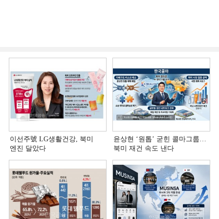
이선주號 LG생활건강, 북미
윤상현 ‘원톱ʼ 굳힌 콜마그룹…
엔진 달았다
북미 재건 속도 낸다