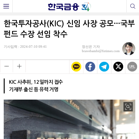
한국투자공사(KIC) 신임 사장 공모…국부
펀드 수장 선임 착수
기사입력 : 2024-07-10 09:41
정선은 기자
bravebambi@fntimes.com
KIC 사추위, 12일까지 접수
기재부 출신 등 유력 거명