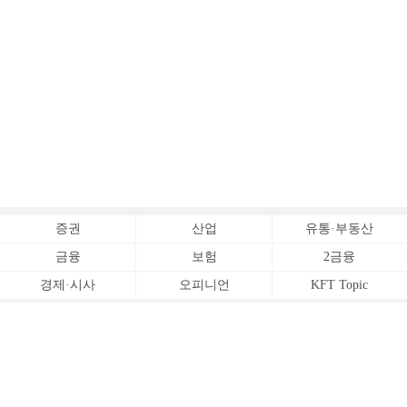
증권
산업
유통·부동산
금융
보험
2금융
경제·시사
오피니언
KFT Topic
전체서비스
Copyrightⓒ
한국금융신문 All Rights Reserved.