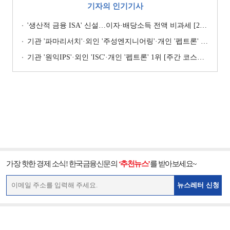
기자의 인기기사
'생산적 금융 ISA' 신설…이자·배당소득 전액 비과세 [2026 세제개편안]
기관 '파마리서치'·외인 '주성엔지니어링'·개인 '펩트론' 1위 [주간 코스닥 순매수- 2026년 7월27일~7월31일]
기관 '원익IPS'·외인 'ISC'·개인 '펩트론' 1위 [주간 코스닥 순매수- 2026년 7월6일~7월10일]
가장 핫한 경제 소식! 한국금융신문의
‘추천뉴스’
를 받아보세요~
뉴스레터 신청