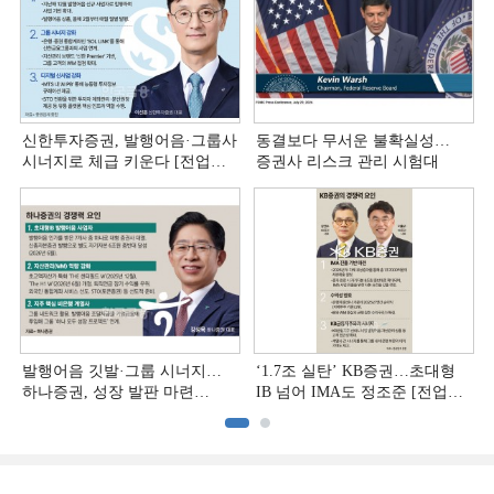
신한투자증권, 발행어음·그룹사
동결보다 무서운 불확실성…
시너지로 체급 키운다 [전업계
증권사 리스크 관리 시험대
추격하는 은행계 증권사 (4)]
발행어음 깃발·그룹 시너지…
‘1.7조 실탄’ KB증권…초대형
하나증권, 성장 발판 마련
IB 넘어 IMA도 정조준 [전업계
[전업계 추격하는 은행계
추격하는 은행계 증권사 (2)]
증권사 (3)]