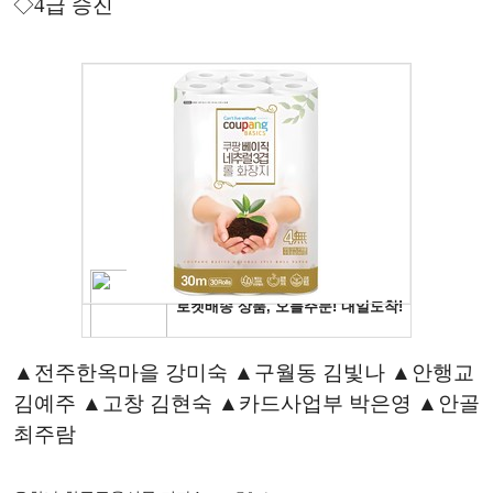
◇4급 승진
▲전주한옥마을 강미숙 ▲구월동 김빛나 ▲안행교
김예주 ▲고창 김현숙 ▲카드사업부 박은영 ▲안골
최주람