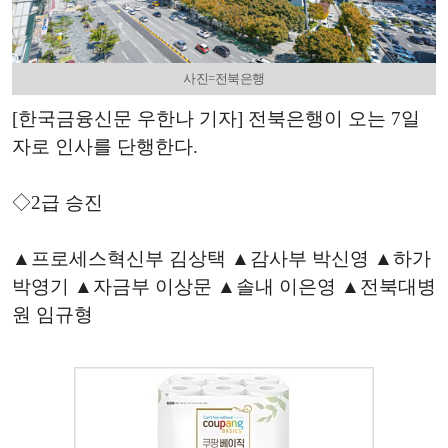
사진=전북은행
[한국금융신문 우한나 기자] 전북은행이 오는 7일
자로 인사를 단행한다.
◇2급 승진
▲프로세스혁신부 김상택 ▲감사부 박신영 ▲하가
박영기 ▲자금부 이상문 ▲솔내 이은영 ▲전북대병
원 임규형