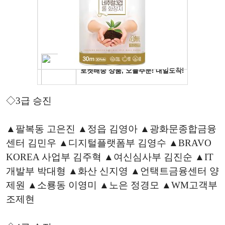
◇3급 승진
▲팔복동 고은진 ▲정읍 김영아 ▲광화문종합금융
센터 김민우 ▲디지털플랫폼부 김영수 ▲BRAVO
KOREA 사업부 김주혁 ▲여신심사부 김진순 ▲IT
개발부 박대형 ▲화산 신지영 ▲언택트금융센터 양
제원 ▲소룡동 이영미 ▲노은 정경모 ▲WM고객부
조제현