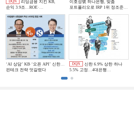
DQN
리딩금융 지킨 KB,
이호성號 하나은행, 맞춤
순익 3.9조…ROE·
포트폴리오로 IRP 1위 정조준
비용효율성까지 선두 [2026
[은행권 연금 방어전]
이
상반기 금융 리그테이블]
DQN
‘AI 상담’ KB·‘오픈 API’ 신한…
신한 6.9% 상한·하나
핀테크 전략 엇갈렸다
5.5% 고정…4대은행
중금리대출 승부수
이