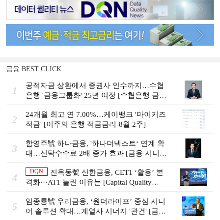
금융 BEST CLICK
공적자금 상환에서 증권사 인수까지…수협
1
은행 '금융그룹화' 25년 여정 [수협은행 금융
그룹의 꿈①]
24개월 최고 연 7.00%…케이뱅크 '마이키즈
2
적금' [이주의 은행 적금금리-8월 2주]
함영주號 하나금융, '하나더넥스트‘ 연계 확
3
대…신탁수수료 2배 증가 효과 [금융 시니어
비즈니스 돋보기]
DQN
진옥동號 신한금융, CET1 ‘활용’ 본
4
격화···AT1 늘린 이유는 [Capital Quality
Review]
임종룡號 우리금융, ‘원더라이프’ 중심 시니
5
어 솔루션 확대…계열사 시너지 '관건' [금융