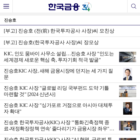
진승호
[부고] 진승호 (전(前) 한국투자공사 사장)씨 모친상
[부고] 진승호(한국투자공사 사장)씨 장모상
KIC, 인도 뭄바이 사무소 설립…진승호 사장 "인도는
세계경제 새로운 핵심 축, 투자기회 적극 발굴"
진승호KIC 사장, 새해 금융시장에 던지는 세 가지 질
문
진승호 KIC 사장 "글로벌 리딩 국부펀드 도약 기틀
마련할 것" [2024 신년사]
진승호 KIC 사장 "싱가포르 거점으로 아시아 대체투
자 확대"
진승호 한국투자공사(KIC) 사장 "'통화긴축정책 종
료-재정확장정책 연속' 줄다리기가 금융시장 좌우"
[2023 한국금융투자포럼]
진승호 한국투자공사(KIC) 사장 "AI 혁명, 글로벌 투