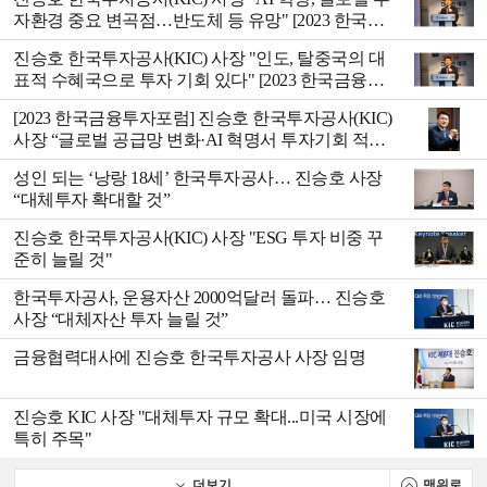
자환경 중요 변곡점…반도체 등 유망" [2023 한국금
융투자포럼]
진승호 한국투자공사(KIC) 사장 "인도, 탈중국의 대
표적 수혜국으로 투자 기회 있다" [2023 한국금융투
자포럼]
[2023 한국금융투자포럼] 진승호 한국투자공사(KIC)
사장 “글로벌 공급망 변화·AI 혁명서 투자기회 적극
발굴”
성인 되는 ‘낭랑 18세’ 한국투자공사… 진승호 사장
“대체투자 확대할 것”
진승호 한국투자공사(KIC) 사장 "ESG 투자 비중 꾸
준히 늘릴 것"
한국투자공사, 운용자산 2000억달러 돌파… 진승호
사장 “대체자산 투자 늘릴 것”
금융협력대사에 진승호 한국투자공사 사장 임명
진승호 KIC 사장 "대체투자 규모 확대...미국 시장에
특히 주목"
더보기
맨위로