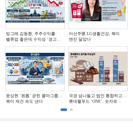
빙그레 김동환, 주주수익률·
이선주號 LG생활건강, 북미
밸류업 좋은데 수익성 ‘경고등ʼ
엔진 달았다
[정답은 TSR]
윤상현 ‘원톱ʼ 굳힌 콜마그룹…
국경 넘나들고 법인 통합하고…
북미 재건 속도 낸다
롯데웰푸드 ‘ONE’, 숫자로
증명하다