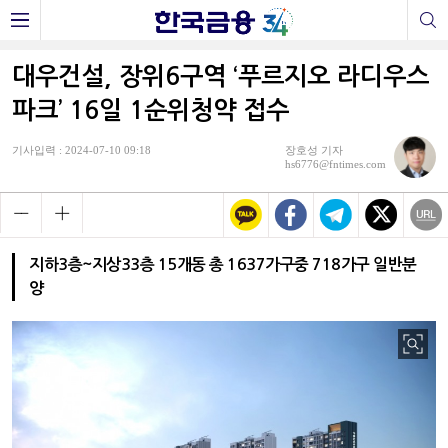
대우건설, 장위6구역 ‘푸르지오 라디우스
파크’ 16일 1순위청약 접수
기사입력 : 2024-07-10 09:18
장호성 기자
hs6776@fntimes.com
지하3층~지상33층 15개동 총 1637가구중 718가구 일반분
양