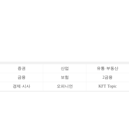
증권
산업
유통·부동산
금융
보험
2금융
경제·시사
오피니언
KFT Topic
전체서비스
Copyrightⓒ
한국금융신문 All Rights Reserved.