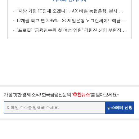
“지방 가면 IT인재 오겠나”…AX 바쁜 농협은행, 본사 이전설에 ‘긴장’ [막 오른 금융권 하투(夏鬪)]
12개월 최고 연 3.95%…SC제일은행 'e-그린세이브예금' [이주의 은행 예금금리-8월 1주]
[프로필] '금융연수원 첫 여성 임원' 김헌진 신임 부원장···교육·디지털·기획 '올라운더'
가장 핫한 경제 소식! 한국금융신문의
‘추천뉴스’
를 받아보세요~
뉴스레터 신청