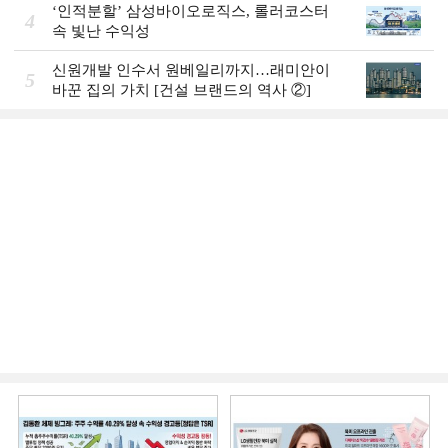
‘인적분할’ 삼성바이오로직스, 롤러코스터
4
속 빛난 수익성
신원개발 인수서 원베일리까지…래미안이
5
바꾼 집의 가치 [건설 브랜드의 역사 ②]