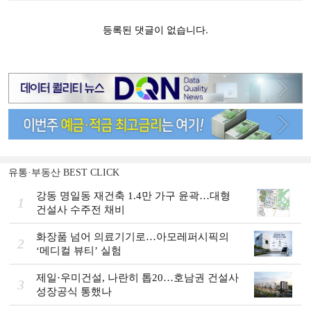
유통·부동산 BEST CLICK
강동 명일동 재건축 1.4만 가구 윤곽…대형
1
건설사 수주전 채비
화장품 넘어 의료기기로…아모레퍼시픽의
2
‘메디컬 뷰티’ 실험
제일·우미건설, 나란히 톱20…호남권 건설사
3
성장공식 통했나