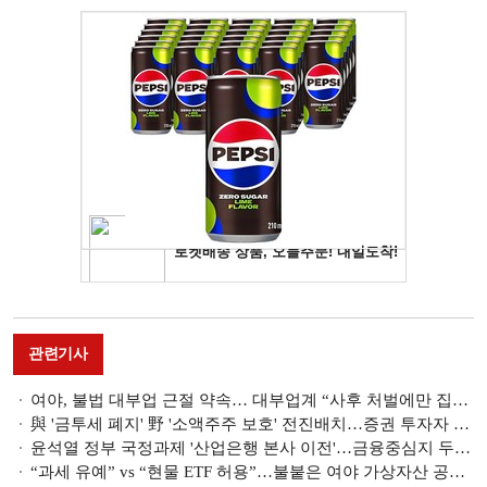
관련기사
여야, 불법 대부업 근절 약속… 대부업계 “사후 처벌에만 집중된 공약 아쉬워” [2024 총선 공약 분석]
與 '금투세 폐지' 野 '소액주주 보호' 전진배치…증권 투자자 표심 잡기 [2024 총선 공약 분석]
윤석열 정부 국정과제 '산업은행 본사 이전'…금융중심지 두고 부산 VS 여의도 대립 고조 [2024 총선 공약 분석]
“과세 유예” vs “현물 ETF 허용”…불붙은 여야 가상자산 공약 [2024 총선 공약 분석]