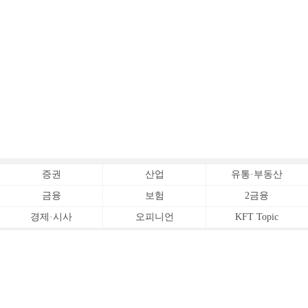
증권
산업
유통·부동산
금융
보험
2금융
경제·시사
오피니언
KFT Topic
전체서비스
Copyrightⓒ
한국금융신문 All Rights Reserved.