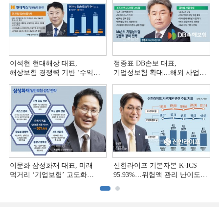
이석현 현대해상 대표,
정종표 DB손보 대표,
해상보험 경쟁력 기반 ‘수익
기업성보험 확대…해외 사업
다변화ʼ [손보사 일반보험 전략
다변화 [손보사 일반보험 전략
(3)]
(2)]
이문화 삼성화재 대표, 미래
신한라이프 기본자본 K-ICS
먹거리 ‘기업보험’ 고도화
95.93%…위험액 관리 난이도
[손보사 일반보험 전략 (1)]
상승 [보험사 기본자본 점검]