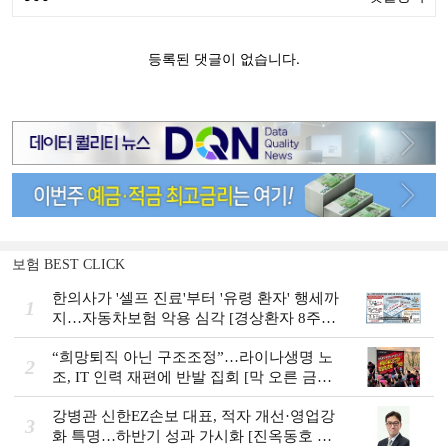
보험 BEST CLICK
한의사가 '셀프 진료'부터 '유령 환자' 행세까
1
지…자동차보험 악용 심각 [경상환자 8주룰
도입 초읽기]
“희망퇴직 아닌 구조조정”…라이나생명 노
2
조, IT 인력 재편에 반발 집회 [막 오른 금융
권 하투(夏鬪)]
강병관 신한EZ손보 대표, 적자 개선·영업강
3
화 특명…하반기 성과 가시화 [진옥동호 신