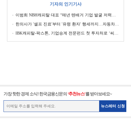
기자의 인기기사
이범희 NBH캐피탈 대표 “매년 텐배거 기업 발굴 저력…올해 ROE 20% 목표”
한의사가 '셀프 진료'부터 '유령 환자' 행세까지…자동차보험 악용 심각 [경상환자 8주룰 도입 초읽기]
IBK캐피탈-팍스톤, 기업승계 전문펀드 첫 투자처로 ‘씨엠디기술단’ 낙점 [캐피탈사 돋보기]
가장 핫한 경제 소식! 한국금융신문의
‘추천뉴스’
를 받아보세요~
뉴스레터 신청