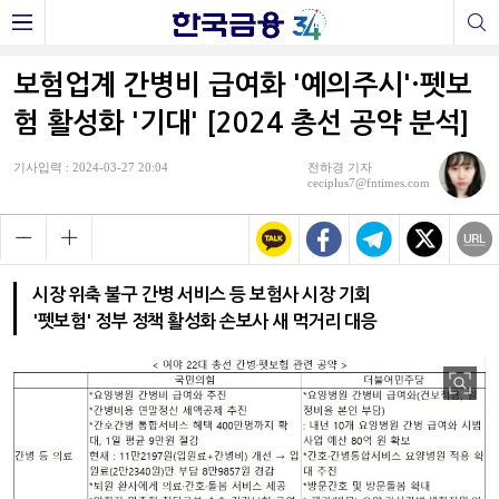
보험업계 간병비 급여화 '예의주시'·펫보
험 활성화 '기대' [2024 총선 공약 분석]
기사입력 : 2024-03-27 20:04
전하경 기자
ceciplus7@fntimes.com
시장 위축 불구 간병 서비스 등 보험사 시장 기회
'펫보험' 정부 정책 활성화 손보사 새 먹거리 대응