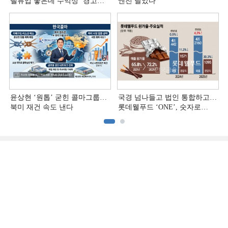
밸류업 좋은데 수익성 ‘경고등ʼ
엔진 달았다
[정답은 TSR]
윤상현 ‘원톱ʼ 굳힌 콜마그룹…
국경 넘나들고 법인 통합하고…
북미 재건 속도 낸다
롯데웰푸드 ‘ONE’, 숫자로
증명하다