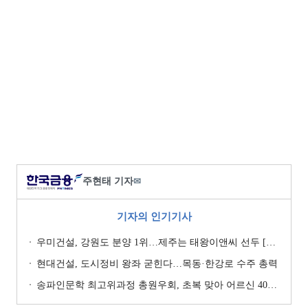
주현태 기자
✉
기자의 인기기사
우미건설, 강원도 분양 1위…제주는 태왕이앤씨 선두 [이 지역 분양왕-강원·제주]
현대건설, 도시정비 왕좌 굳힌다…목동·한강로 수주 총력
송파인문학 최고위과정 총원우회, 초복 맞아 어르신 400명에 삼계탕 나눔