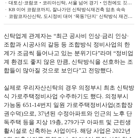
대토신·코람코‧코리아신탁, 서울 넘어 경기‧인천에도 깃발 꽂는 신탁방식
KB 이어 코람코까지, 잘나가던 신탁방식재건축 암초 속속
코람코자산신탁, 도시정비 대어 ‘목동7단지’ 신탁방식 재건축 나선다
신탁업계 관계자는 “최근 공사비 인상·금리 인상·
조합과 시공사의 갈등 등 조합방식 정비사업의 한
계가 조금씩 들어나고 있는 분위기다”라며 “정비업
계 환경도 좋지 않은 만큼, 신탁방식을 선호하는 조
합들이 많아질 것으로 보인다”고 전망했다.
실제로 우리자산신탁의 경우 의정부시 최초 신탁방
식 가로주택정비사업 수주하기도 했다. 의정부시
가능동 651-14번지 일원 가로주택정비사업(조합장
권수덕)으로, 37년된 수정아파트와 인근의 노후 단
독주택 등을 지상 19층, 279가구 아파트 및 근린생
활시설로 신축하는 사업이다. 해당 사업은 2022년