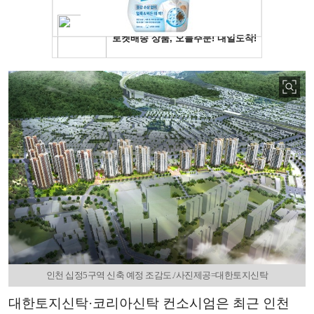
인천 십정5구역 신축 예정 조감도./사진제공=대한토지신탁
대한토지신탁·코리아신탁 컨소시엄은 최근 인천