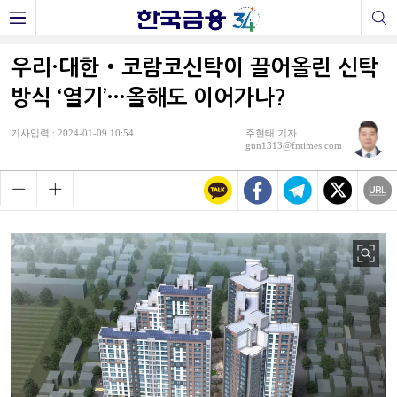
우리·대한‧코람코신탁이 끌어올린 신탁
방식 ‘열기’…올해도 이어가나?
기사입력 : 2024-01-09 10:54
주현태 기자
gun1313@fntimes.com