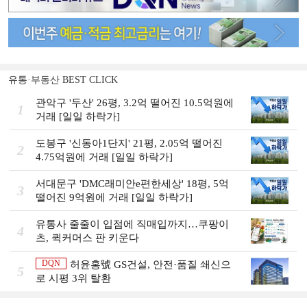
유통·부동산 BEST CLICK
관악구 '두산' 26평, 3.2억 떨어진 10.5억원에
1
거래 [일일 하락가]
도봉구 '신동아1단지' 21평, 2.05억 떨어진
2
4.75억원에 거래 [일일 하락가]
서대문구 'DMC래미안e편한세상' 18평, 5억
3
떨어진 9억원에 거래 [일일 하락가]
유통사 줄줄이 입점에 직매입까지…쿠팡이
4
츠, 퀵커머스 판 키운다
DQN
허윤홍號 GS건설, 안전·품질 쇄신으
5
로 시평 3위 탈환