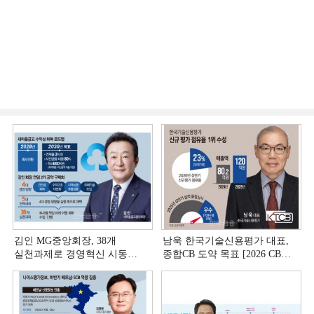
김인 MG중앙회장, 38개
남욱 한국기술신용평가 대표,
실천과제로 경영혁신 시동
종합CB 도약 목표 [2026 CB사
[상호금융 경영혁신 진단 ①]
하반기 전략 ③]