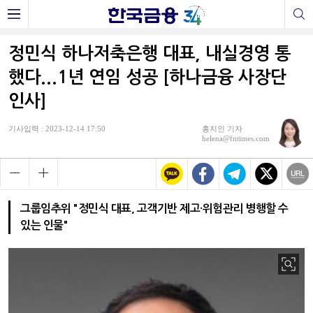
정민식 하나저축은행 대표, 내실경영 통
했다...1년 연임 성공 [하나금융 사장단
인사]
기사입력 : 2023-12-14 17:50
홍지인 기자
helena@fntimes.com
그룹임추위 "정민식 대표, 고객기반 제고·위험관리 병행할 수
있는 인물"