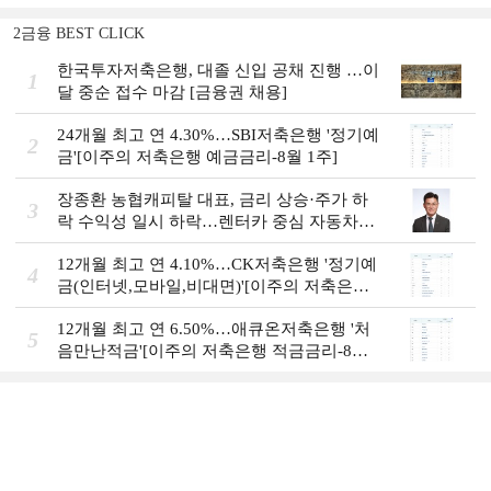
2금융 BEST CLICK
한국투자저축은행, 대졸 신입 공채 진행 …이
1
달 중순 접수 마감 [금융권 채용]
24개월 최고 연 4.30%…SBI저축은행 '정기예
2
금'[이주의 저축은행 예금금리-8월 1주]
장종환 농협캐피탈 대표, 금리 상승·주가 하
3
락 수익성 일시 하락…렌터카 중심 자동차금
융 성장세 [2026 금융사 상반기 실적]
12개월 최고 연 4.10%…CK저축은행 '정기예
4
금(인터넷,모바일,비대면)'[이주의 저축은행
예금금리-8월 1주]
12개월 최고 연 6.50%…애큐온저축은행 '처
5
음만난적금'[이주의 저축은행 적금금리-8월
1주]