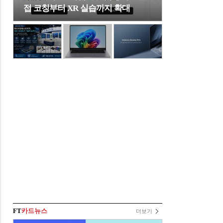
접 코칭부터 XR 실습까지 확대
FT
카드뉴스
더보기