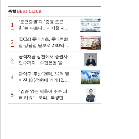
종합
BEST CLICK
‘토큰증권’과 ‘증권 토큰
1
화’는 다르다…디지털 자본
시장 다음 단계는
[DCM] 롯데리츠, 롯데백화
2
점 강남점 담보로 2400억 조
달…단기채 차환
공적자금 상환에서 증권사
3
인수까지…수협은행 '금융
그룹화' 25년 여정 [수협은
관악구 '두산' 26평, 3.2억 떨
행 금융그룹의 꿈①]
4
어진 10.5억원에 거래 [일일
하락가]
“검증 없는 억측이 주주 피
5
해 키워”…코리, ‘북경한미
미수채권 논란’ 정면 반박