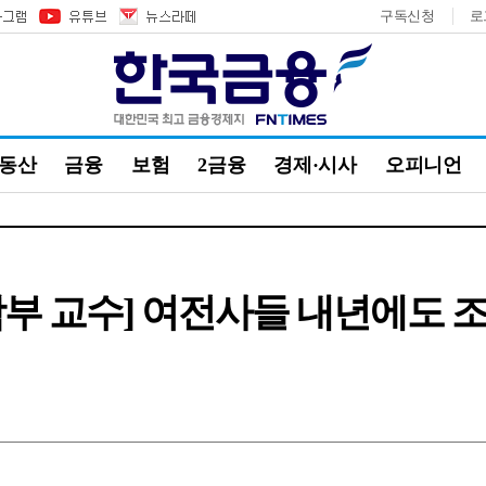
구독신청
로
부동산
금융
보험
2금융
경제·시사
오피니언
부 교수] 여전사들 내년에도 