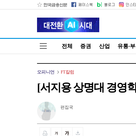
전체
증권
산업
유통·
오피니언
FT칼럼
[서지용 상명대 경영학
편집국