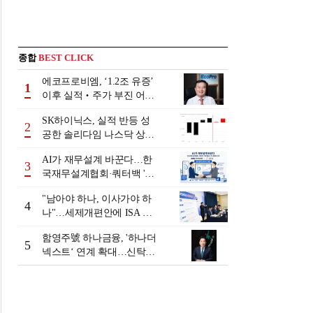
종합
BEST CLICK
에코프로비엠, ‘1.2조 유증’
1
이후 실적‧주가 부진 어쩌
나
SK하이닉스, 실적 반등 성
2
공한 솔리다임 나스닥 상장
검토
AI가 재무설계 바꾼다…한
3
국재무설계협회·쿼터백 '베
러웰스'로 생태계 구축
"남아야 하나, 이사가야 하
4
나"…세제개편안에 ISA 투
자자 셈법 복잡
함영주號 하나금융, '하나더
5
넥스트‘ 연계 확대…신탁수
수료 2배 증가 효과 [금융 시
니어 비즈니스 돋보기]