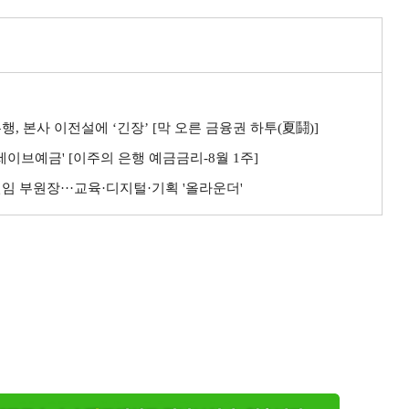
행, 본사 이전설에 ‘긴장’ [막 오른 금융권 하투(夏鬪)]
린세이브예금' [이주의 은행 예금금리-8월 1주]
신임 부원장···교육·디지털·기획 '올라운더'