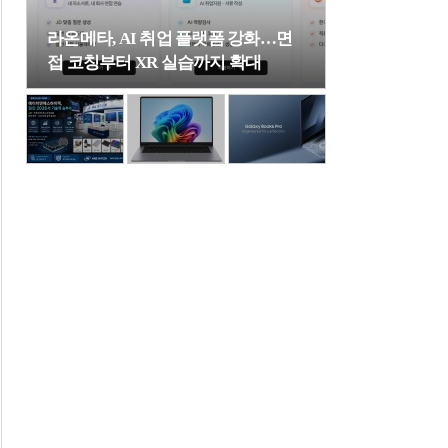
라온메타, AI 취업 플랫폼 강화…면
접 코칭부터 XR 실습까지 확대