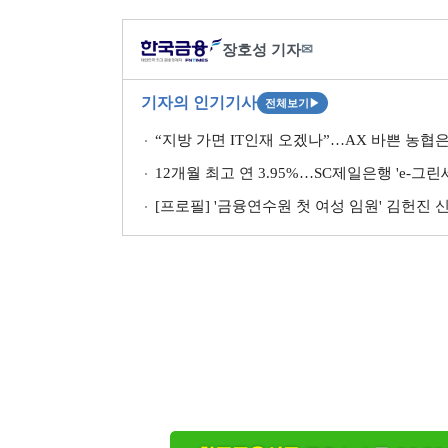
장호성 기자
✉
기자의 인기기사
전체보기
▶
“지방 가면 IT인재 오겠나”…AX 바쁜 농협은
12개월 최고 연 3.95%…SC제일은행 'e-그
[프로필] '금융연수원 첫 여성 임원' 김헌진 