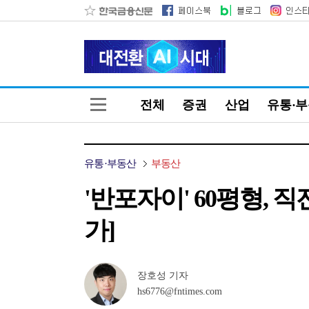
전체
증권
산업
유통·
유통·부동산
부동산
'반포자이' 60평형, 
가]
장호성 기자
hs6776@fntimes.com