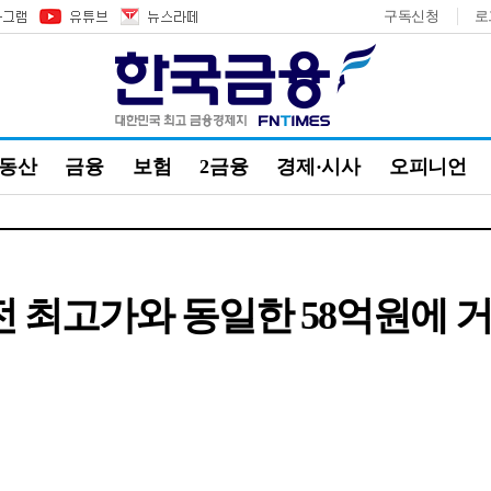
구독신청
로
부동산
금융
보험
2금융
경제·시사
오피니언
직전 최고가와 동일한 58억원에 