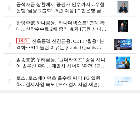
공적자금 상환에서 증권사 인수까지…수협
1
은행 '금융그룹화' 25년 여정 [수협은행 금융
그룹의 꿈①]
함영주號 하나금융, '하나더넥스트‘ 연계 확
2
대…신탁수수료 2배 증가 효과 [금융 시니어
비즈니스 돋보기]
DQN
진옥동號 신한금융, CET1 ‘활용’ 본
3
격화···AT1 늘린 이유는 [Capital Quality
Review]
임종룡號 우리금융, ‘원더라이프’ 중심 시니
4
어 솔루션 확대…계열사 시너지 '관건' [금융
시니어 비즈니스 돋보기]
토스, 토스페이먼츠 흡수해 페이·PG 일원
5
화…결제사업 속도 [토스 결제사업 재편]