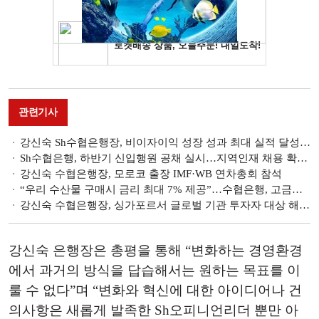
관련기사
강신숙 Sh수협은행장, 비이자이익 성장 성과 최대 실적 달성 [금융사 2023 3분기 실적]
Sh수협은행, 하반기 신입행원 공채 실시…지역인재 채용 확대 [2023 금융권 채용]
강신숙 수협은행장, 모로코 출장 IMF·WB 연차총회 참석
“우리 수산물 구매시 금리 최대 7% 제공”…수협은행, 고금리 적금 출시 [예금할 때 여기어때?]
강신숙 수협은행장, 싱가포르서 글로벌 기관 투자자 대상 해외 IR 진행
강신숙 은행장은 총평을 통해 “변화하는 경영환경
에서 과거의 방식을 답습해서는 원하는 목표를 이
룰 수 없다”며 “변화와 혁신에 대한 아이디어나 건
의사항은 새롭게 발족한 Sh오피니언리더 뿐만 아