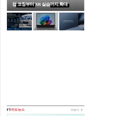
접 코칭부터 XR 실습까지 확대
FT
카드뉴스
더보기