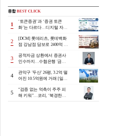
종합
BEST CLICK
‘토큰증권’과 ‘증권 토큰
1
화’는 다르다…디지털 자본
시장 다음 단계는
[DCM] 롯데리츠, 롯데백화
2
점 강남점 담보로 2400억 조
달…단기채 차환
공적자금 상환에서 증권사
3
인수까지…수협은행 '금융
그룹화' 25년 여정 [수협은
관악구 '두산' 26평, 3.2억 떨
행 금융그룹의 꿈①]
4
어진 10.5억원에 거래 [일일
하락가]
“검증 없는 억측이 주주 피
5
해 키워”…코리, ‘북경한미
미수채권 논란’ 정면 반박