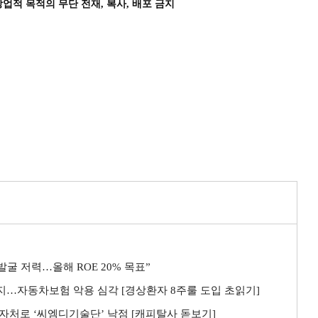
상업적 목적의 무단 전재, 복사, 배포 금지
굴 저력…올해 ROE 20% 목표”
까지…자동차보험 악용 심각 [경상환자 8주룰 도입 초읽기]
자처로 ‘씨엠디기술단’ 낙점 [캐피탈사 돋보기]