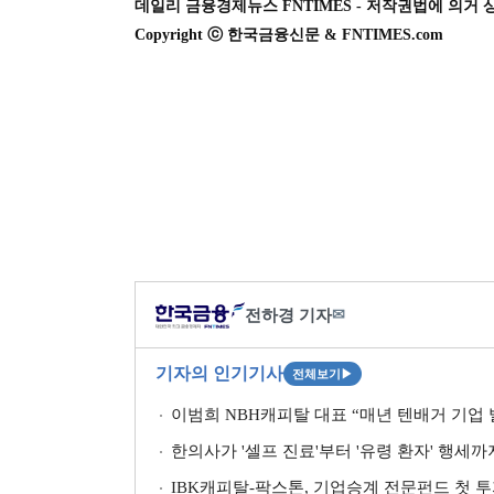
데일리 금융경제뉴스 FNTIMES - 저작권법에 의거 
Copyright ⓒ 한국금융신문 & FNTIMES.com
전하경 기자
✉
기자의 인기기사
전체보기
▶
이범희 NBH캐피탈 대표 “매년 텐배거 기업 발
한의사가 '셀프 진료'부터 '유령 환자' 행세
IBK캐피탈-팍스톤, 기업승계 전문펀드 첫 투