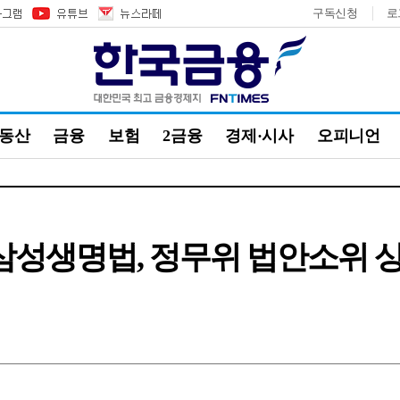
구독신청
로
부동산
금융
보험
2금융
경제·시사
오피니언
 삼성생명법, 정무위 법안소위 