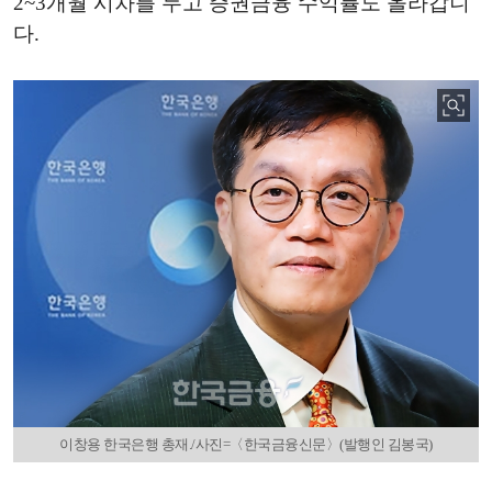
2~3개월 시차를 두고 증권금융 수익률도 올라갑니
다.
이창용 한국은행 총재./사진=〈한국금융신문〉(발행인 김봉국)