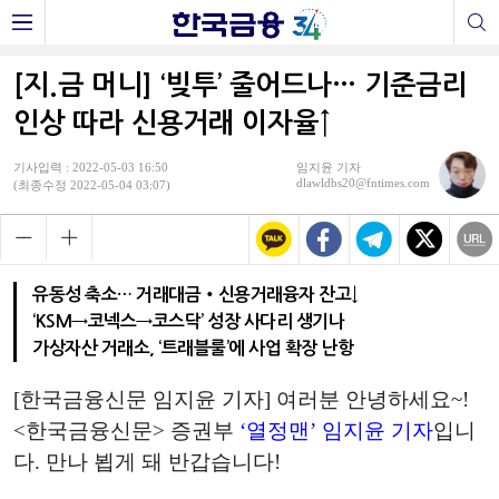
[지.금 머니] ‘빚투’ 줄어드나… 기준금리
인상 따라 신용거래 이자율↑
기사입력 : 2022-05-03 16:50
임지윤 기자
dlawldbs20@fntimes.com
(최종수정 2022-05-04 03:07)
유동성 축소… 거래대금‧신용거래융자 잔고↓
‘KSM→코넥스→코스닥’ 성장 사다리 생기나
가상자산 거래소, ‘트래블룰’에 사업 확장 난항
[한국금융신문 임지윤 기자] 여러분 안녕하세요~!
<한국금융신문> 증권부
‘열정맨’
임지윤 기자
입니
다. 만나 뵙게 돼 반갑습니다!