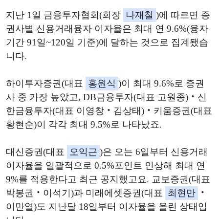
지난 1일 금융투자협회(회장
나재철
)에 따르면 증
권사별 신용거래융자 이자율은 최대 연 9.6%(융자
기간 91일~120일 기준)에 달하는 것으로 집계됐습
니다.
하이투자증권(대표
홍원식
)이 최대 9.6%로 증권
사 중 가장 높았고, DB금융투자(대표 고원종)‧신
한금융투자(대표 이영창‧김상태)‧키움증권(대표
황현순)이 각각 최대 9.5%로 나타났죠.
대신증권(대표
오익근
)은 오는 6일부터 신용거래
이자율을 일괄적으로 0.5%포인트 인상해 최대 연
9%를 적용한다고 최근 공지했고요. 교보증권(대표
박봉권‧이석기)과 미래에셋증권(대표
최현만
‧
이만열)도 지난달 18일부터 이자율을 올린 상태입