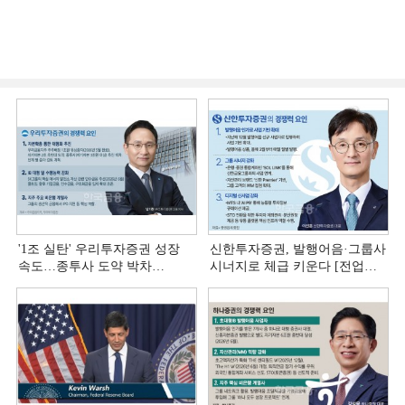
'1조 실탄' 우리투자증권 성장
신한투자증권, 발행어음·그룹사
속도…종투사 도약 박차
시너지로 체급 키운다 [전업계
[전업계 추격하는 은행계
추격하는 은행계 증권사 (4)]
증권사 (5)]