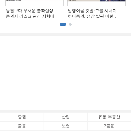
동결보다 무서운 불확실성…
발행어음 깃발·그룹 시너지…
증권사 리스크 관리 시험대
하나증권, 성장 발판 마련
[전업계 추격하는 은행계
증권사 (3)]
증권
산업
유통·부동산
금융
보험
2금융