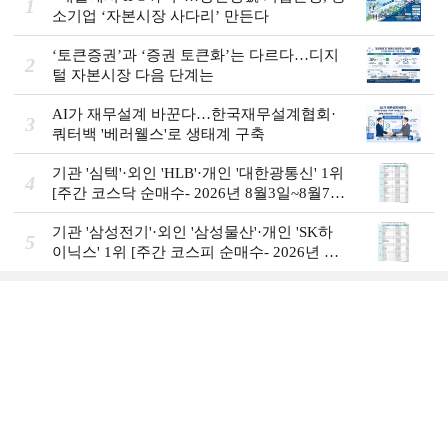
1
소기업 ‘자본시장 사다리’ 만든다
‘토큰증권’과 ‘증권 토큰화’는 다르다…디지
2
털 자본시장 다음 단계는
AI가 재무설계 바꾼다…한국재무설계협회·
3
쿼터백 '베러웰스'로 생태계 구축
기관 '심텍'·외인 'HLB'·개인 '대한광통신' 1위
4
[주간 코스닥 순매수- 2026년 8월3일~8월7
일]
기관 '삼성전기'·외인 '삼성물산'·개인 'SK하
5
이닉스' 1위 [주간 코스피 순매수- 2026년 8
월3일~8월7일]