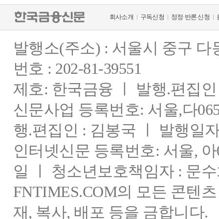
회사소개
구독신청
정정·반론 신청
발행소(주소) : 서울시 중구 
번호 : 202-81-39551
제호: 한국금융 ㅣ 발행.편집인 : 
신문사업 등록번호: 서울,다0655
행.편집인 : 김봉국 ㅣ 발행일자:
인터넷신문 등록번호: 서울, 아03
일 ㅣ 청소년보호책임자 : 문수
FNTIMES.COM의 모든 콘텐
재, 복사, 배포 등을 금합니다.