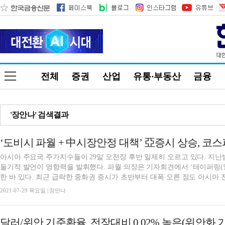
전체
증권
산업
유통·부동산
금융
'장안나' 검색결과
‘도비시 파월 + 中시장안정 대책’ 亞증시 상승, 코스피 
아시아 주요국 주가지수들이 29일 오전장 후반 일제히 오르고 있다. 지난
둘기적 발언이 영향력을 발휘했다. 파월 의장은 기자회견에서 ‘테이퍼링(
한 바 있다. 최근 급락한 중화권 증시가 초반부터 대폭 오른 점도 아시아 전.
2021-07-29 목요일 | 장안나
달러/위안 기준환율, 전장대비 0.02% 높은(위안화 가치