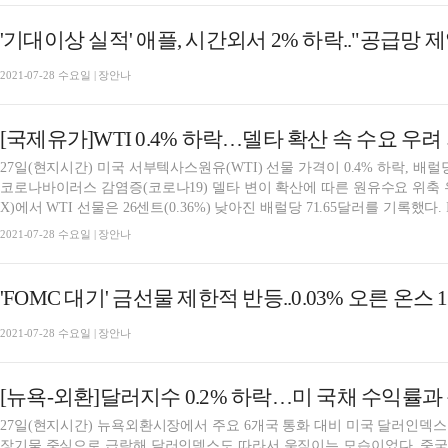
'기대이상 실적' 애플, 시간외서 2% 하락.."공급망
2021-07-28 수요일 | 장안나
[국제유가]WTI 0.4% 하락…델타 확산 속 수요 우려
27일(현지시간) 미국 서부텍사스원유(WTI) 선물 가격이 0.4% 하락, 배
코로나바이러스 감염증(코로나19) 델타 변이 확산에 따른 원유수요 위축
X)에서 WTI 선물은 26센트(0.36%) 낮아진 배럴당 71.65달러를 기록했다. IC
2021-07-28 수요일 | 장안나
'FOMC 대기' 금선물 제한적 반등..0.03% 오른 온스 1
2021-07-28 수요일 | 장안나
[뉴욕-외환]달러지수 0.2% 하락…미 국채 수익률과
27일(현지시간) 뉴욕외환시장에서 주요 6개국 통화 대비 미국 달러인덱스가
장기물 중심으로 급락해 달러인덱스도 따라서 움직이는 모습이었다. 중국