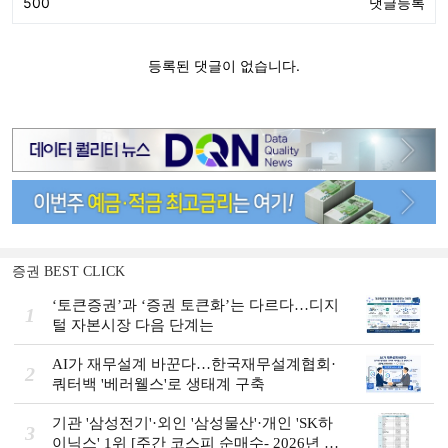
증권 BEST CLICK
‘토큰증권’과 ‘증권 토큰화’는 다르다…디지
1
털 자본시장 다음 단계는
AI가 재무설계 바꾼다…한국재무설계협회·
2
쿼터백 '베러웰스'로 생태계 구축
기관 '삼성전기'·외인 '삼성물산'·개인 'SK하
3
이닉스' 1위 [주간 코스피 순매수- 2026년 8