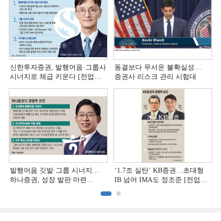
신한투자증권, 발행어음·그룹사
동결보다 무서운 불확실성…
시너지로 체급 키운다 [전업계
증권사 리스크 관리 시험대
추격하는 은행계 증권사 (4)]
발행어음 깃발·그룹 시너지…
‘1.7조 실탄’ KB증권…초대형
하나증권, 성장 발판 마련
IB 넘어 IMA도 정조준 [전업계
[전업계 추격하는 은행계
추격하는 은행계 증권사 (2)]
증권사 (3)]