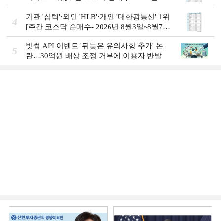
월3일~8월7일]
기관 '심텍'·외인 'HLB'·개인 '대한광통신' 1위
4
[주간 코스닥 순매수- 2026년 8월3일~8월7
일]
빗썸 API 이벤트 '뒤늦은 유의사항 추가' 논
5
란…30억원 배상 조정 거부에 이용자 반발