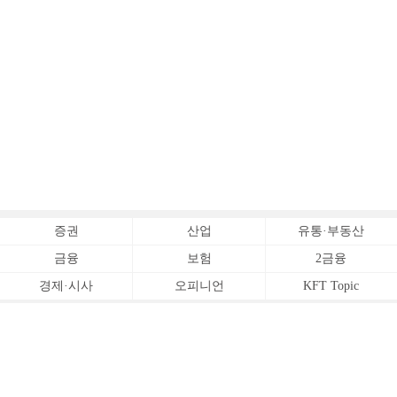
증권
산업
유통·부동산
금융
보험
2금융
경제·시사
오피니언
KFT Topic
전체서비스
Copyrightⓒ
한국금융신문 All Rights Reserved.