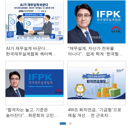
AI가 재무설계 바꾼다…
“재무설계, 자산가 전유물
한국재무설계협회·쿼터백
아니다”…업계·학계 ‘한국형
'베러웰스'로 생태계 구축
재무설계’ 논의 본격화
“합격자는 늘고, 기준은
400조 퇴직연금, ‘기금형’으로
높아진다”…최문희의 고민
체질 개선… 전 근로자
깊어지는 재무설계 시장
대상으로 확대