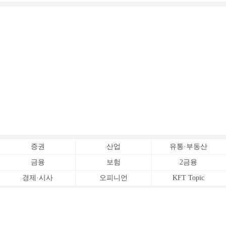
증권
산업
유통·부동산
금융
보험
2금융
경제·시사
오피니언
KFT Topic
전체서비스
Copyrightⓒ
한국금융신문 All Rights Reserved.