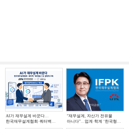
AI가 재무설계 바꾼다…
“재무설계, 자산가 전유물
한국재무설계협회·쿼터백
아니다”…업계·학계 ‘한국형
'베러웰스'로 생태계 구축
재무설계’ 논의 본격화