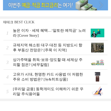
재테크 BEST CLICK
높은 이자 · 세제 혜택…‘알토란 예적금’ 노려
1
라 [Cover Story]
규제지역 해소된 대구·대전 등 지방도시 향
2
후 부동산 전망은? [주목 이 지역]
상가주택을 취득·보유·양도할 때 세제상 주
3
의할 점은? [세무칼럼]
고유가 시대, 현명한 카드 사용법 더 저렴한
4
주유 소비 방법은? [뉴&히트상품]
[우리말 금융] 동학개미도 이해하기 쉬운 우
5
리말 주식용어들