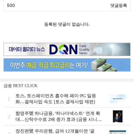
금융 BEST CLICK
토스, 토스페이먼츠 흡수해 페이·PG 일원
1
화…결제사업 속도 [토스 결제사업 재편]
함영주號 하나금융, '하나더넥스트‘ 연계 확
2
대…신탁수수료 2배 증가 효과 [금융 시니어
비즈니스 돋보기]
정진완號 우리은행, 급여 12개월이면 '골
3