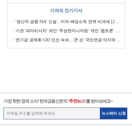
기자의 인기기사
'생산적 금융 ISA' 신설…이자·배당소득 전액 비과세 [2026 세제개편안]
기관 '파마리서치'·외인 '주성엔지니어링'·개인 '펩트론' 1위 [주간 코스닥 순매수- 2026년 7월27일~7월31일]
연기금·공제회 CIO 인선 속속…'큰 손' 국민연금 마지막 타자
가장 핫한 경제 소식! 한국금융신문의
‘추천뉴스’
를 받아보세요~
뉴스레터 신청