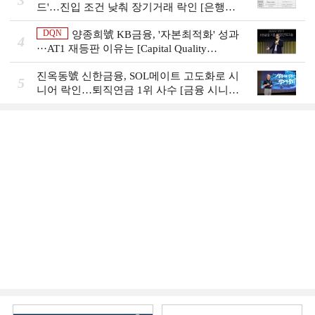
드'…진입 조건 낮춰 장기거래 락인 [은행권
머니무브 대응 전략]
DQN
양종희號 KB금융, '자본최적화' 성과
4
···AT1 재등판 이유는 [Capital Quality
Review]]
진옥동號 신한금융, SOL메이트 고도화로 시
5
니어 락인…퇴직연금 1위 사수 [금융 시니어
비즈니스 돋보기]