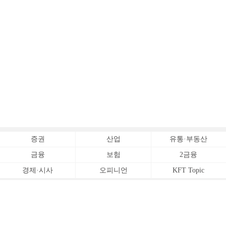
증권
산업
유통·부동산
금융
보험
2금융
경제·시사
오피니언
KFT Topic
전체서비스
Copyrightⓒ
한국금융신문 All Rights Reserved.