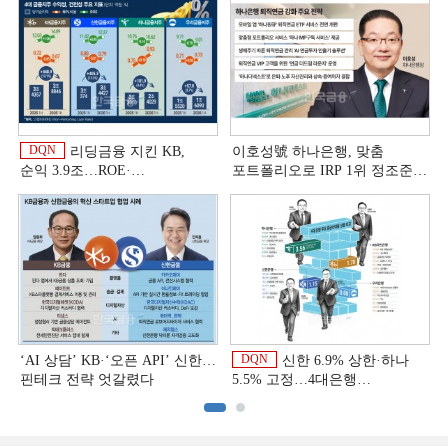
DQN
리딩금융 지킨 KB,
이호성號 하나은행, 맞춤
순익 3.9조…ROE·
포트폴리오로 IRP 1위 정조준
비용효율성까지 선두 [2026
[은행권 연금 방어전]
상반기 금융 리그테이블]
DQN
‘AI 상담’ KB·‘오픈 API’ 신한…
신한 6.9% 상한·하나
핀테크 전략 엇갈렸다
5.5% 고정…4대은행
중금리대출 승부수