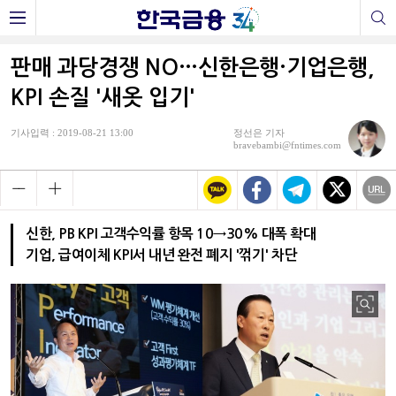
판매 과당경쟁 NO…신한은행·기업은행,
KPI 손질 '새옷 입기'
기사입력 : 2019-08-21 13:00
정선은 기자
bravebambi@fntimes.com
신한, PB KPI 고객수익률 항목 10→30% 대폭 확대
기업, 급여이체 KPI서 내년 완전 폐지 '꺾기' 차단