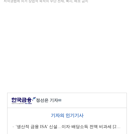
저작권법에 의거 상업적 목적의 무단 전재, 복사, 배포 금지
정선은 기자
✉
기자의 인기기사
'생산적 금융 ISA' 신설…이자·배당소득 전액 비과세 [2026 세제개편안]