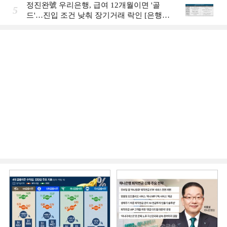
정진완號 우리은행, 급여 12개월이면 '골
5
드'…진입 조건 낮춰 장기거래 락인 [은행권
머니무브 대응 전략]