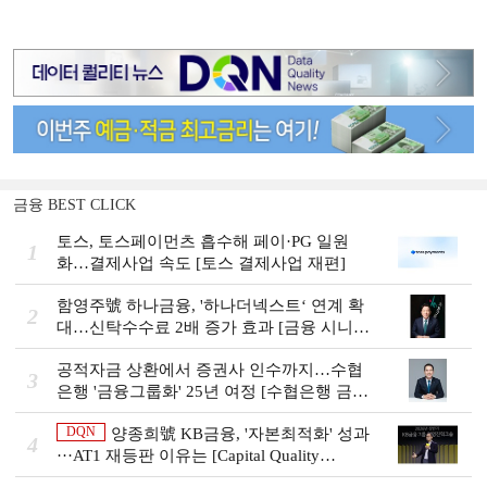
금융 BEST CLICK
토스, 토스페이먼츠 흡수해 페이·PG 일원
1
화…결제사업 속도 [토스 결제사업 재편]
함영주號 하나금융, '하나더넥스트‘ 연계 확
2
대…신탁수수료 2배 증가 효과 [금융 시니어
비즈니스 돋보기]
공적자금 상환에서 증권사 인수까지…수협
3
은행 '금융그룹화' 25년 여정 [수협은행 금융
그룹의 꿈①]
DQN
양종희號 KB금융, '자본최적화' 성과
4
···AT1 재등판 이유는 [Capital Quality
Review]]