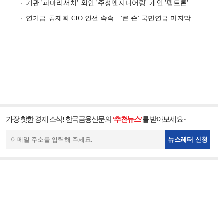
기관 '파마리서치'·외인 '주성엔지니어링'·개인 '펩트론' 1위 [주간 코스닥 순매수- 2026년 7월27일~7월31일]
연기금·공제회 CIO 인선 속속…'큰 손' 국민연금 마지막 타자
가장 핫한 경제 소식! 한국금융신문의
‘추천뉴스’
를 받아보세요~
뉴스레터 신청