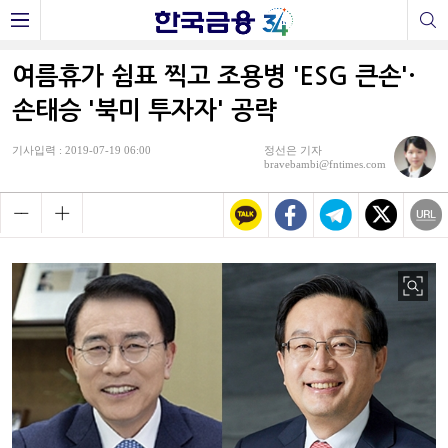
여름휴가 쉼표 찍고 조용병 'ESG 큰손'·
손태승 '북미 투자자' 공략
기사입력 : 2019-07-19 06:00
정선은 기자
bravebambi@fntimes.com