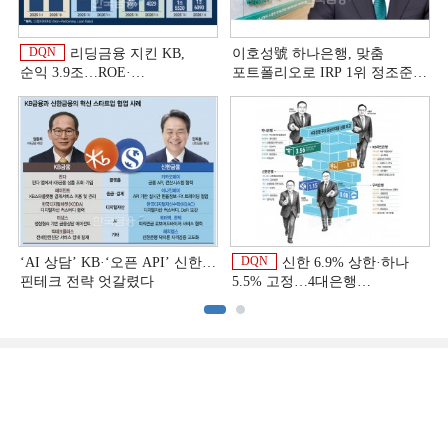
DQN
리딩금융 지킨 KB,
이호성號 하나은행, 맞춤
순익 3.9조…ROE·
포트폴리오로 IRP 1위 정조준
비용효율성까지 선두 [2026
[은행권 연금 방어전]
이
상반기 금융 리그테이블]
DQN
‘AI 상담’ KB·‘오픈 API’ 신한…
신한 6.9% 상한·하나
핀테크 전략 엇갈렸다
5.5% 고정…4대은행
중금리대출 승부수
이