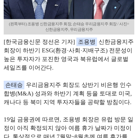
(왼쪽부터) 조용병 신한금융지주 회장, 손태승 우리금융지주 회장 / 사진=
신한금융지주, 우리금융지주
[한국금융신문 정선은 기자]
조용병
신한금융지주
회장이 하반기 ESG(환경·사회·지배구조) 전문성이
높은 투자자가 포진한 영국과 북유럽에서 글로벌
세일즈를 이어간다.
손태승
우리금융지주 회장도 상반기 비은행 인수
합병(M&A) 성과와 하반기 계획 등을 토대로 미국,
캐나다 등 북미 지역 투자자들을 공략할 방침이다.
19일 금융권에 따르면, 조용병 회장은 유럽 방문 일
정이 아직 확정되지 않아 여름 휴가 날짜가 미정이
다. 통상적으로 매년 7월말~8월초께 여름 휴가를