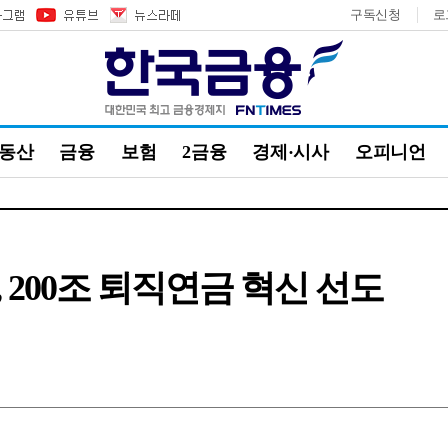
구독신청
로
부동산
금융
보험
2금융
경제·시사
오피니언
 200조 퇴직연금 혁신 선도