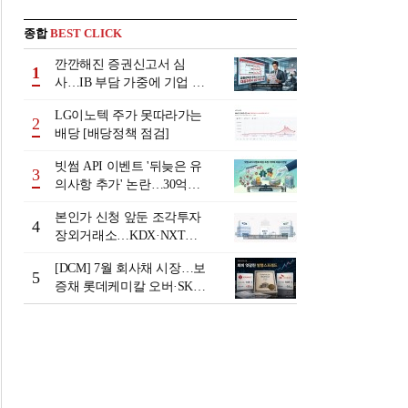
종합
BEST CLICK
깐깐해진 증권신고서 심
1
사…IB 부담 가중에 기업 자
금조달 '차질 우려'
LG이노텍 주가 못따라가는
2
배당 [배당정책 점검]
빗썸 API 이벤트 '뒤늦은 유
3
의사항 추가' 논란…30억원
배상 조정 거부에 이용자 반
본인가 신청 앞둔 조각투자
발
4
장외거래소…KDX·NXT컨
소 막판 점검 ‘분주’
[DCM] 7월 회사채 시장…보
5
증채 롯데케미칼 오버·SK에
코플랜트 언더 [7월 리뷰①]