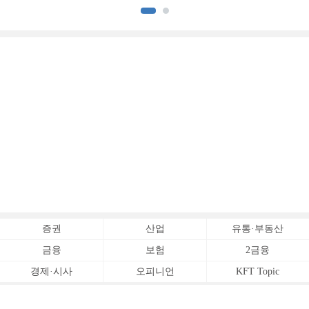
깊어지는 재무설계 시장
대상으로 확대
증권
산업
유통·부동산
금융
보험
2금융
경제·시사
오피니언
KFT Topic
전체서비스