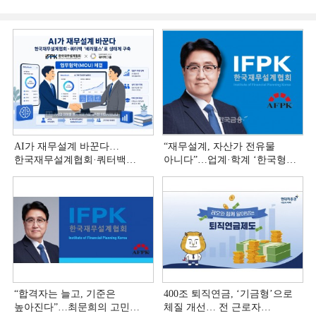
AI가 재무설계 바꾼다…
“재무설계, 자산가 전유물
한국재무설계협회·쿼터백
아니다”…업계·학계 ‘한국형
'베러웰스'로 생태계 구축
재무설계’ 논의 본격화
“합격자는 늘고, 기준은
400조 퇴직연금, ‘기금형’으로
높아진다”…최문희의 고민
체질 개선… 전 근로자