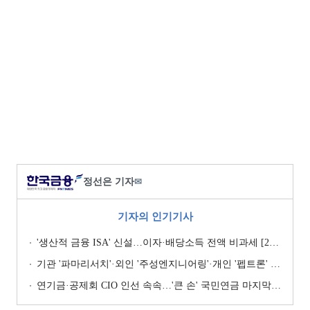
정선은 기자
✉
기자의 인기기사
'생산적 금융 ISA' 신설…이자·배당소득 전액 비과세 [2026 세제개편안]
기관 '파마리서치'·외인 '주성엔지니어링'·개인 '펩트론' 1위 [주간 코스닥 순매수- 2026년 7월27일~7월31일]
연기금·공제회 CIO 인선 속속…'큰 손' 국민연금 마지막 타자