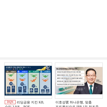
DQN
리딩금융 지킨 KB,
이호성號 하나은행, 맞춤
순익 3.9조…ROE·
포트폴리오로 IRP 1위 정조준