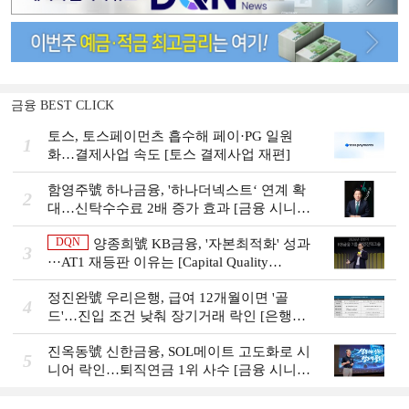
금융 BEST CLICK
토스, 토스페이먼츠 흡수해 페이·PG 일원
1
화…결제사업 속도 [토스 결제사업 재편]
함영주號 하나금융, '하나더넥스트‘ 연계 확
2
대…신탁수수료 2배 증가 효과 [금융 시니어
비즈니스 돋보기]
DQN
양종희號 KB금융, '자본최적화' 성과
3
···AT1 재등판 이유는 [Capital Quality
Review]]
정진완號 우리은행, 급여 12개월이면 '골
4
드'…진입 조건 낮춰 장기거래 락인 [은행권
머니무브 대응 전략]
진옥동號 신한금융, SOL메이트 고도화로 시
5
니어 락인…퇴직연금 1위 사수 [금융 시니어
비즈니스 돋보기]