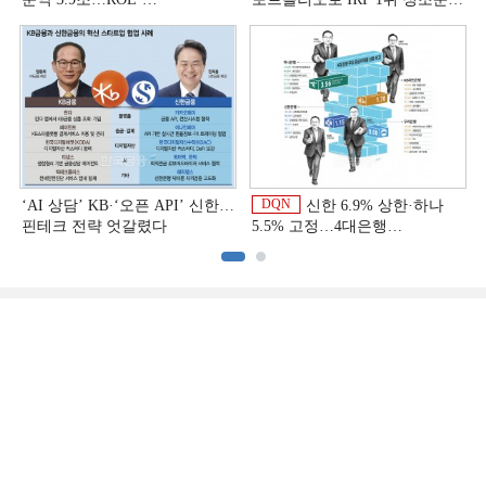
비용효율성까지 선두 [2026
[은행권 연금 방어전]
이
상반기 금융 리그테이블]
DQN
‘AI 상담’ KB·‘오픈 API’ 신한…
신한 6.9% 상한·하나
핀테크 전략 엇갈렸다
5.5% 고정…4대은행
중금리대출 승부수
이