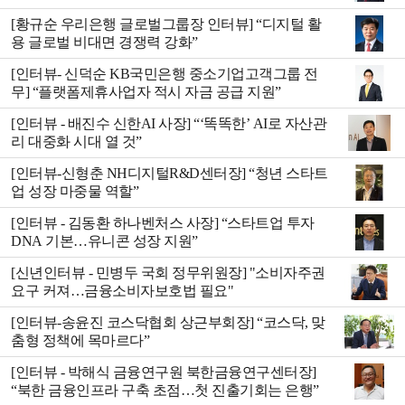
드”
[황규순 우리은행 글로벌그룹장 인터뷰] “디지털 활
용 글로벌 비대면 경쟁력 강화”
[인터뷰- 신덕순 KB국민은행 중소기업고객그룹 전
무] “플랫폼제휴사업자 적시 자금 공급 지원”
[인터뷰 - 배진수 신한AI 사장] “‘똑똑한’ AI로 자산관
리 대중화 시대 열 것”
[인터뷰-신형춘 NH디지털R&D센터장] “청년 스타트
업 성장 마중물 역할”
[인터뷰 - 김동환 하나벤처스 사장] “스타트업 투자
DNA 기본…유니콘 성장 지원”
[신년인터뷰 - 민병두 국회 정무위원장] "소비자주권
요구 커져…금융소비자보호법 필요"
[인터뷰-송윤진 코스닥협회 상근부회장] “코스닥, 맞
춤형 정책에 목마르다”
[인터뷰 - 박해식 금융연구원 북한금융연구센터장]
“북한 금융인프라 구축 초점…첫 진출기회는 은행”