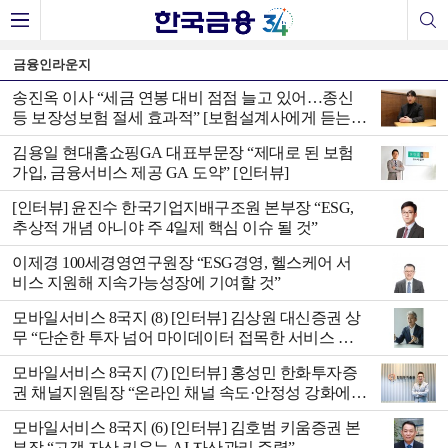
금융인라운지
송진옥 이사 “세금 연봉 대비 점점 늘고 있어…종신
등 보장성보험 절세 효과적” [보험설계사에게 듣는
보험]
김용일 현대홈쇼핑GA 대표부문장 “제대로 된 보험
가입, 금융서비스 제공 GA 도약” [인터뷰]
[인터뷰] 윤진수 한국기업지배구조원 본부장 “ESG,
추상적 개념 아니야 주 4일제 핵심 이슈 될 것”
이제경 100세경영연구원장 “ESG경영, 헬스케어 서
비스 지원해 지속가능성장에 기여할 것”
모바일서비스 8국지 (8) [인터뷰] 김상원 대신증권 상
무 “단순한 투자 넘어 마이데이터 접목한 서비스 제
공”
모바일서비스 8국지 (7) [인터뷰] 홍성민 한화투자증
권 채널지원팀장 “온라인 채널 속도·안정성 강화에
집중할 터”
모바일서비스 8국지 (6) [인터뷰] 김호범 키움증권 본
부장 “고객 자산 키우는 AI 자산관리 주력”