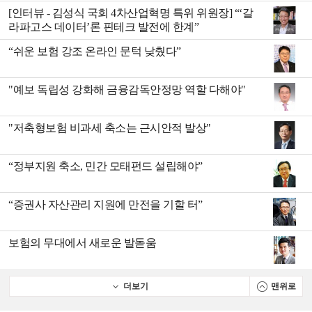
[인터뷰 - 김성식 국회 4차산업혁명 특위 위원장] “‘갈
라파고스 데이터’론 핀테크 발전에 한계”
“쉬운 보험 강조 온라인 문턱 낮췄다”
"예보 독립성 강화해 금융감독안정망 역할 다해야"
"저축형보험 비과세 축소는 근시안적 발상"
“정부지원 축소, 민간 모태펀드 설립해야”
“증권사 자산관리 지원에 만전을 기할 터”
보험의 무대에서 새로운 발돋움
더보기
맨위로