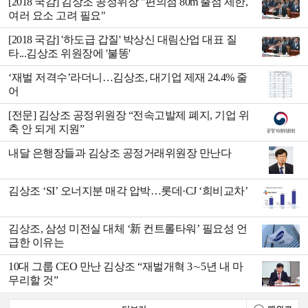
[2018 국감] 김상조 공정위장 "편의점 80m 출점 제한,
여러 요소 고려 필요"
[2018 국감] '하도급 갑질' 박상신 대림산업 대표 질
타...김상조 위원장에 '불똥'
‘재벌 저격수’라더니…김상조, 대기업 제재 24.4% 줄
어
[전문] 김상조 공정위원장 “전속고발제 폐지, 기업 위
축 안 되게 지원”
내달 은행장들과 김상조 공정거래위원장 만난다
김상조 ‘SI’ 오너지분 매각 압박…롯데·CJ ‘희비교차’
김상조, 삼성 미전실 대체 ‘新 컨트롤타워’ 필요성 언
급한 이유는
10대 그룹 CEO 만난 김상조 “재벌개혁 3∼5년 내 마
무리할 것”