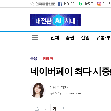
전체
증권
산업
유통·
금융
핀테크
네이버페이 최다 시중銀
신혜주 기자
hjs0509@fntimes.com