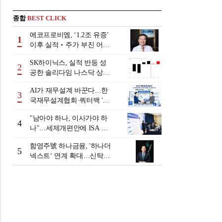
종합
BEST CLICK
에코프로비엠, ‘1.2조 유증’
1
이후 실적‧주가 부진 어쩌
나
SK하이닉스, 실적 반등 성
2
공한 솔리다임 나스닥 상장
검토
AI가 재무설계 바꾼다…한
3
국재무설계협회·쿼터백 '베
러웰스'로 생태계 구축
"남아야 하나, 이사가야 하
4
나"…세제개편안에 ISA 투
자자 셈법 복잡
함영주號 하나금융, '하나더
5
넥스트‘ 연계 확대…신탁수
수료 2배 증가 효과 [금융 시
니어 비즈니스 돋보기]