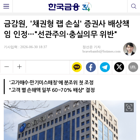
금감원, '채권형 랩 손실' 증권사 배상책
임 인정…"선관주의·충실의무 위반"
기사입력 : 2026-06-30 18:37
정선은 기자
bravebambi@fntimes.com
'고가매수·만기미스매칭'에 분조위 첫 조정
"고객 별 손해액 일부 60~70% 배상" 결정