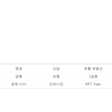
증권
산업
유통·부동산
금융
보험
2금융
경제·시사
오피니언
KFT Topic
전체서비스
Copyrightⓒ
한국금융신문 All Rights Reserved.