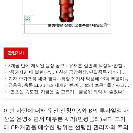
관련기사
8개월 만에 개시된 원장 공모…유재훈·설인배·박상욱·안철경·신현준·제종옥 등 지원 [보험개발원장 선임 레이스]
"증권사만 배 불린다"…이찬진 금감원장, 단일종목 레버리지 ETF 정조준
기자·주가조작 세력 결탁…특징주 기사 악용해 93억 부당이득
금융위, 홍콩 ELS 1.4조 제재안 반려…“법리 보완” 둘러싸고 해석 분분
“연초엔 속도전, 지금은 숨 고르기…금융위 회의 왜 줄었나”
이번 사안에 대해 우선 신청인A와 B의 투자일임 재
산을 운영하면서 대부분 시가(민평금리)보다 고가
에 CP·채권을 매수한 행위는 선량한 관리자의 주의