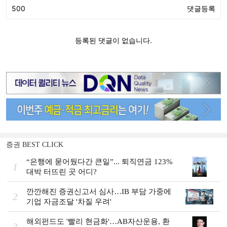
증권 BEST CLICK
“은행에 묻어뒀다간 큰일”... 퇴직연금 123%
1
대박 터뜨린 곳 어디?
깐깐해진 증권신고서 심사…IB 부담 가중에
2
기업 자금조달 '차질 우려'
해외펀드도 '빨리 현금화'…AB자산운용, 환
3