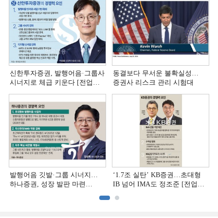
신한투자증권, 발행어음·그룹사
동결보다 무서운 불확실성…
시너지로 체급 키운다 [전업계
증권사 리스크 관리 시험대
추격하는 은행계 증권사 (4)]
발행어음 깃발·그룹 시너지…
‘1.7조 실탄’ KB증권…초대형
하나증권, 성장 발판 마련
IB 넘어 IMA도 정조준 [전업계
[전업계 추격하는 은행계
추격하는 은행계 증권사 (2)]
증권사 (3)]