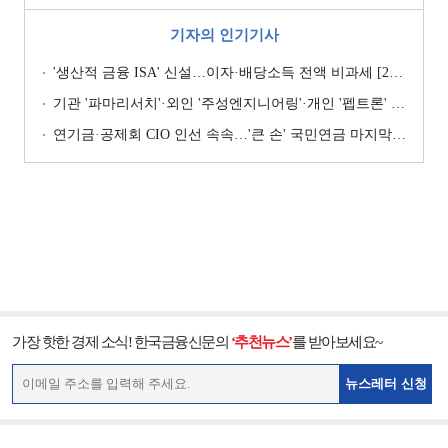
기자의 인기기사
'생산적 금융 ISA' 신설…이자·배당소득 전액 비과세 [2026 세제개편안]
기관 '파마리서치'·외인 '주성엔지니어링'·개인 '펩트론' 1위 [주간 코스닥 순매수- 2026년 7월27일~7월31일]
연기금·공제회 CIO 인선 속속…'큰 손' 국민연금 마지막 타자
가장 핫한 경제 소식! 한국금융신문의
‘추천뉴스’
를 받아보세요~
뉴스레터 신청